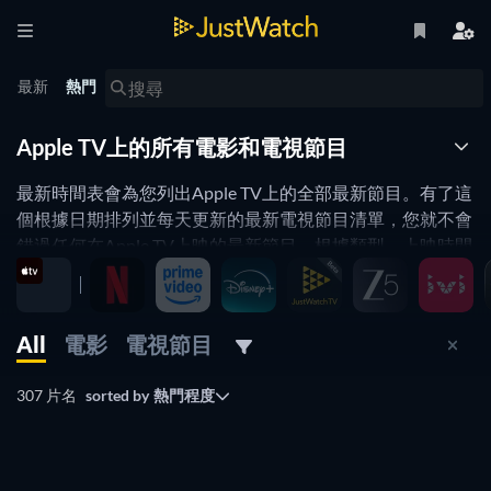
最新
熱門
Apple TV上的所有電影和電視節目
最新時間表會為您列出Apple TV上的全部最新節目。有了這
個根據日期排列並每天更新的最新電視節目清單，您就不會
錯過任何在Apple TV上映的最新節目。根據類型、上映時間
以及更多條件篩選，在Apple TV上找到最好最新的電視節目
並立即觀看。
All
電影
電視節目
已在最新時間表上啟用觀看欄篩選功能
307 片名
sorted by
熱門程度
電視節目
電視節目
電視節目
電視節目
恭喜，您現在正同時使用多個篩選條件。例如不同的串流平
電視節目
電視節目
台，類型或上映時間的組合。
電視節目
電視節目
電視節目
電視節目