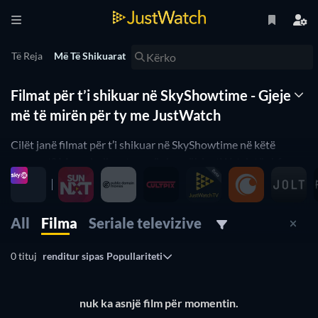
Të Reja
Më Të Shikuarat
Filmat për t’i shikuar në SkyShowtime - Gjeje
më të mirën për ty me JustWatch
Cilët janë filmat për t’i shikuar në SkyShowtime në këtë
moment? Mos e lodh veten më shumë! JustWatch të shfaq
listën ideale të filmave në SkyShowtime. Ne i kemi organizuar
filmat sipas popullaritetit për të të ndihmuar të zgjedhësh
filmat më të mirë në SkyShowtime. Dëshiron më shumë të
All
Filma
Seriale televizive
shikosh filma horror në SkyShowtime apo filma komedi në
SkyShowtime? Thjesht përdor filtrat tanë më poshtë për të
0 tituj
renditur sipas
Popullariteti
gjetur atë që u përshtatet preferencave të tua. Po, kaq e lehtë
është vërtet! Lista jonë e filmave të SkyShowtime
përditësohet çdo ditë, për t’u siguruar që të mos humbësh
nuk ka asnjë film për momentin.
asnjë prej filmave të mirë në SkyShowtime.