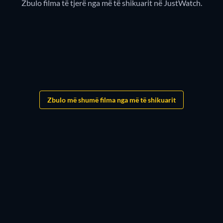
Zbulo filma të tjerë nga më të shikuarit në JustWatch.
Filtri i Shiritit të shikimit është aktiv te Më të
shikuarat
Urime. Aktualisht je duke përdorur disa filtra në të njëjtën
kohë. Për shembull, një kombinim të ofruesve të ndryshëm të
transmetimit, zhanreve ose viteve të daljes në treg.
Me një klikim në butonin e rivendosjes do të shikosh përsëri
Zbulo më shumë filma nga më të shikuarit
të gjithë përmbajtjen e disponueshme. Shiriti i shikimit të
JustWatch i ruan automatikisht cilësimet e tua individuale të
filtrit për Më të shikuarat, ku ndodhesh tani. Ai gjithashtu
funksionon individualisht për Të rejat dhe Rezultatet e
kërkimit.
Në këtë mënyrë mund ta personalizosh JustWatch sipas
dëshirës. Për shembull, thjesht mund të shfaqësh
përmbajtjen e ofruesve të tu të preferuar të transmetimit,
viteve të daljes në treg ose zhanreve të preferuara.