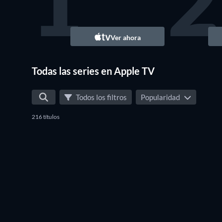
1
2
TV
Ver ahora
Todas las series en Apple TV
Todos los filtros
Popularidad
216 títulos
TV
TV
TV
TV
TV
TV
TV
TV
TV
TV
TV
TV
TV
TV