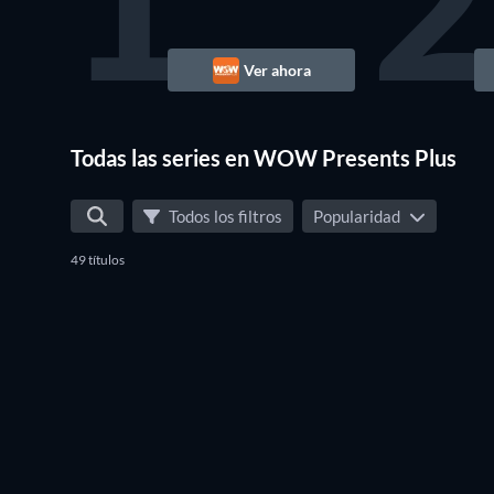
1
2
Ver ahora
TV
Todas las series en WOW Presents Plus
Todos los filtros
Popularidad
49 títulos
TV
TV
TV
TV
TV
TV
TV
TV
TV
TV
TV
TV
TV
TV