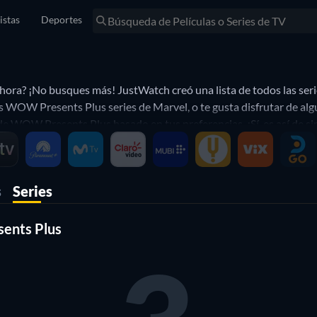
istas
Deportes
hora? ¡No busques más! JustWatch creó una lista de todos las se
n las WOW Presents Plus series de Marvel, o te gusta disfrutar de
de WOW Presents Plus basado en tus preferencias. ¡Sí, es así de si
s
Series
sents Plus