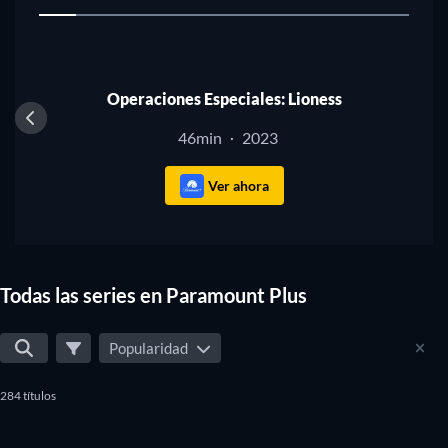
1
TV
Operaciones Especiales: Lioness
46min
2023
·
Ver ahora
Todas las series en Paramount Plus
Popularidad
284 títulos
TV
TV
TV
TV
TV
TV