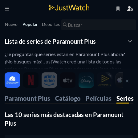
Nuevo
Popular
Deportes
Lista de series de Paramount Plus
¿Te preguntas qué series están en Paramount Plus ahora?
¡No busques más! JustWatch creó una lista de todos las
series en Paramount Plus que puedes ver en línea ahora.
¿Eres un fan de las series de cocina, te encantan las
Paramount Plus series de Marvel, o te gusta disfrutar de
alguna serie de comedia en Paramount Plus? A continuación,
Paramount Plus
Catálogo
Películas
Series
usa nuestros filtros para encontrar series de Paramount Plus
basado en tus preferencias. ¡Sí, es así de simple!.
Las 10 series más destacadas en Paramount
Plus