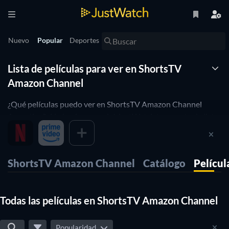
Nuevo
Popular
Deportes
Lista de películas para ver en ShortsTV
Amazon Channel
¿Qué películas puedo ver en ShortsTV Amazon Channel
Argentina? ¡No lo pienses más! JustWatch te muestra la lista
completa de películas en ShortsTV Amazon Channel que
puedes ver en línea en este momento. Organizamos esta lista
de películas de ShortsTV Amazon Channel por popularidad
ShortsTV Amazon Channel
Catálogo
Películ
para ayudarte a elegir las mejores películas para ver.
¿Prefieres ver en ShortsTV Amazon Channel películas de
horror o de comedia? Simplemente usa nuestros filtros a
Todas las películas en ShortsTV Amazon Channel
continuación para encontrar películas o series en base a tus
preferencias. ¡Sí, es así de simple!.
Popularidad