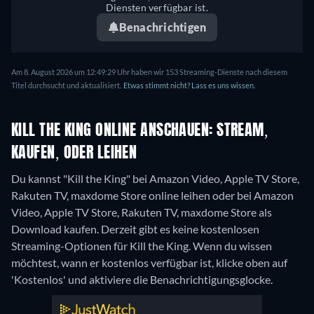
Diensten verfügbar ist.
Benachrichtigen
Am 8. August 2026 um 12:49:29 Uhr haben wir 153 Streaming-Dienste nach diesem
Titel durchsucht und aktualisiert.
Etwas stimmt nicht? Lass es uns wissen.
KILL THE KING ONLINE ANSCHAUEN: STREAM,
KAUFEN, ODER LEIHEN
Du kannst "Kill the King" bei Amazon Video, Apple TV Store,
Rakuten TV, maxdome Store online leihen oder bei Amazon
Video, Apple TV Store, Rakuten TV, maxdome Store als
Download kaufen.
Derzeit gibt es keine kostenlosen
Streaming-Optionen für Kill the King. Wenn du wissen
möchtest, wann er kostenlos verfügbar ist, klicke oben auf
'Kostenlos' und aktiviere die Benachrichtigungsglocke.