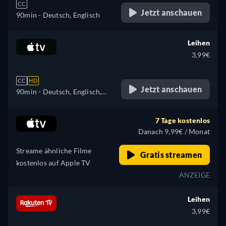
CC
Jetzt anschauen
90min
- Deutsch, Englisch
Leihen
3,99€
CC
HD
Jetzt anschauen
90min
- Deutsch, Englisch,
Französisch
7 Tage kostenlos
Danach 9,99€ / Monat
Streame ähnliche Filme
Gratis streamen
kostenlos auf Apple TV
ANZEIGE
Leihen
3,99€