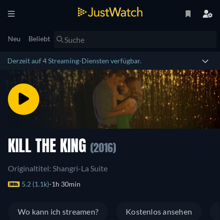
Neu
Beliebt
Derzeit auf 4 Streaming-Diensten verfügbar.
KILL THE KING
(2016)
Originaltitel: Shangri-La Suite
5.2 (1.1k)
1h 30min
Wo kann ich streamen?
Kostenlos ansehen