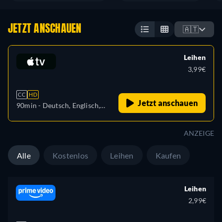
JETZT ANSCHAUEN
🇦🇹
Leihen
3,99€
CC
HD
Jetzt anschauen
90min
- Deutsch, Englisch,
Französisch
ANZEIGE
Alle
Kostenlos
Leihen
Kaufen
Leihen
2,99€