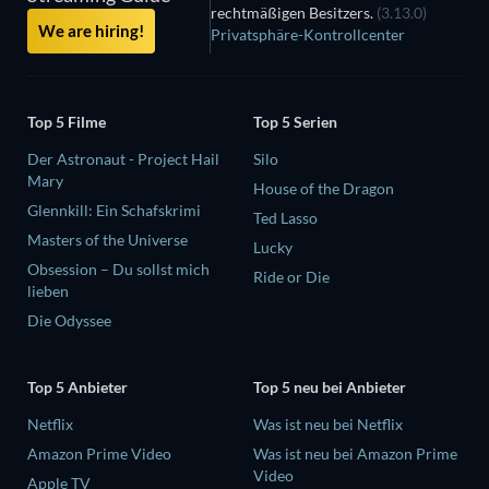
rechtmäßigen Besitzers.
(3.13.0)
We are hiring!
Privatsphäre-Kontrollcenter
Top 5 Filme
Top 5 Serien
Der Astronaut - Project Hail
Silo
Mary
House of the Dragon
Glennkill: Ein Schafskrimi
Ted Lasso
Masters of the Universe
Lucky
Obsession – Du sollst mich
Ride or Die
lieben
Die Odyssee
Top 5 Anbieter
Top 5 neu bei Anbieter
Netflix
Was ist neu bei Netflix
Amazon Prime Video
Was ist neu bei Amazon Prime
Video
Apple TV