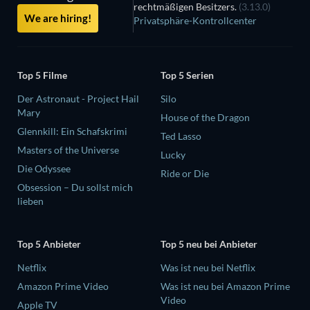
rechtmäßigen Besitzers.
(3.13.0)
We are hiring!
Privatsphäre-Kontrollcenter
Top 5 Filme
Top 5 Serien
Der Astronaut - Project Hail
Silo
Mary
House of the Dragon
Glennkill: Ein Schafskrimi
Ted Lasso
Masters of the Universe
Lucky
Die Odyssee
Ride or Die
Obsession – Du sollst mich
lieben
Top 5 Anbieter
Top 5 neu bei Anbieter
Netflix
Was ist neu bei Netflix
Amazon Prime Video
Was ist neu bei Amazon Prime
Video
Apple TV