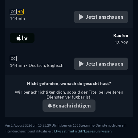
CC
HD
Jetzt anschauen
144min
Kaufen
13,99€
CC
Jetzt anschauen
144min
- Deutsch, Englisch
Nicht gefunden, wonach du gesucht hast?
Wir benachrichtigen dich, sobald der Titel bei weiteren
Diensten verfügbar ist.
Benachrichtigen
Am 5. August 2026 um 15:25:29 Uhr haben wir 153 Streaming-Dienste nach diesem
Titel durchsucht und aktualisiert.
Etwas stimmt nicht? Lass es uns wissen.