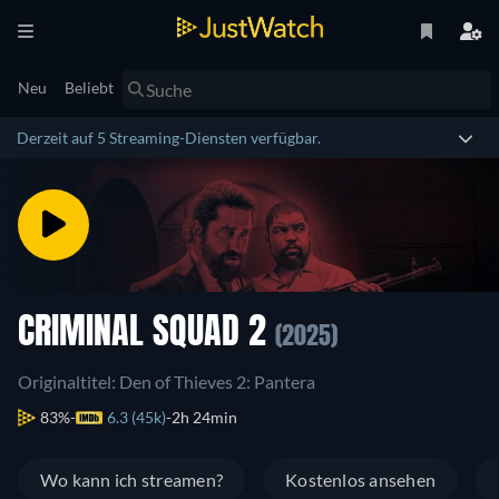
Neu
Beliebt
Derzeit auf 5 Streaming-Diensten verfügbar.
CRIMINAL SQUAD 2
(2025)
Originaltitel: Den of Thieves 2: Pantera
83%
6.3 (45k)
2h 24min
Wo kann ich streamen?
Kostenlos ansehen