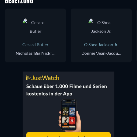
BESETZUNG
Gerard Butler
O'Shea Jackson Jr.
Nicholas 'Big Nick' O'Brien
Donnie 'Jean-Jacques' Wilson