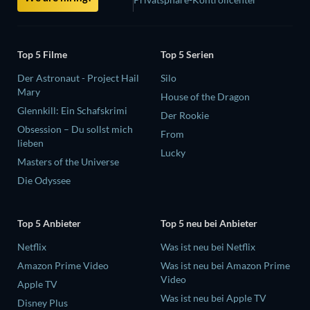
Top 5 Filme
Top 5 Serien
Der Astronaut - Project Hail
Silo
Mary
House of the Dragon
Glennkill: Ein Schafskrimi
Der Rookie
Obsession – Du sollst mich
From
lieben
Lucky
Masters of the Universe
Die Odyssee
Top 5 Anbieter
Top 5 neu bei Anbieter
Netflix
Was ist neu bei Netflix
Amazon Prime Video
Was ist neu bei Amazon Prime
Video
Apple TV
Was ist neu bei Apple TV
Disney Plus