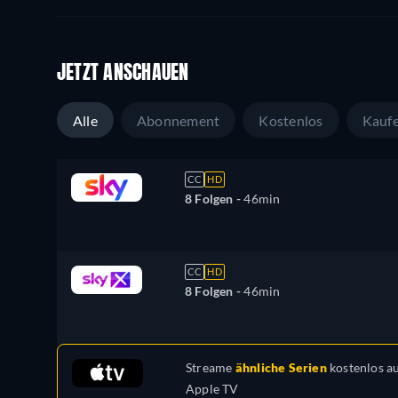
JETZT ANSCHAUEN
Alle
Abonnement
Kostenlos
Kauf
CC
HD
8 Folgen -
46min
CC
HD
8 Folgen -
46min
Streame
ähnliche Serien
kostenlos a
Apple TV