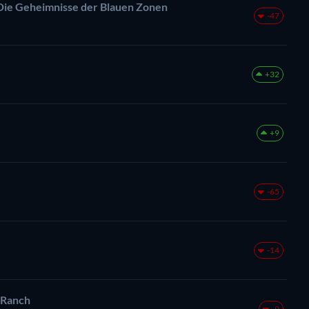
 Die Geheimnisse der Blauen Zonen
-47
+32
+9
-65
-14
 Ranch
-9