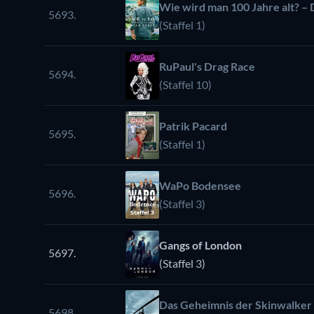
Wie wird man 100 Jahre alt? –
5693.
(Staffel 1)
RuPaul's Drag Race
5694.
(Staffel 10)
Patrik Pacard
5695.
(Staffel 1)
WaPo Bodensee
5696.
(Staffel 3)
Gangs of London
5697.
(Staffel 3)
Das Geheimnis der Skinwalker
5698.