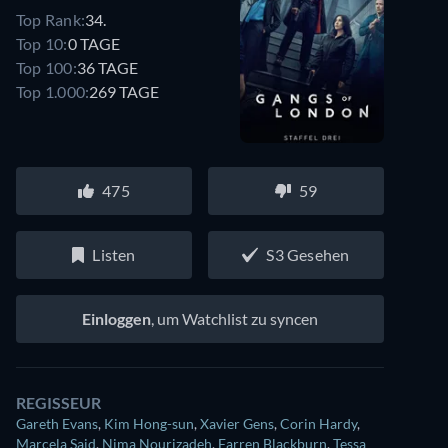
Top Rank:
34.
Top 10:
0 TAGE
Top 100:
36 TAGE
Top 1.000:
269 TAGE
475
59
Listen
S3 Gesehen
Einloggen
, um Watchlist zu syncen
REGISSEUR
Gareth Evans
,
Kim Hong-sun
,
Xavier Gens
,
Corin Hardy
,
Marcela Said
,
Nima Nourizadeh
,
Farren Blackburn
,
Tessa