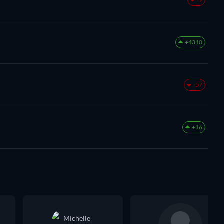
+4310
-57
+16