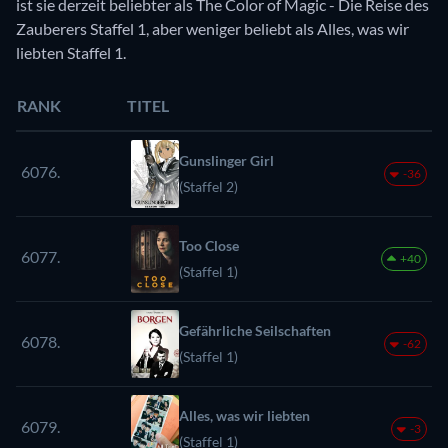
ist sie derzeit beliebter als The Color of Magic - Die Reise des
Zauberers Staffel 1, aber weniger beliebt als Alles, was wir
liebten Staffel 1.
RANK
TITEL
Gunslinger Girl
6076.
-36
(Staffel 2)
Too Close
6077.
+40
(Staffel 1)
Gefährliche Seilschaften
6078.
-62
(Staffel 1)
Alles, was wir liebten
6079.
-3
(Staffel 1)