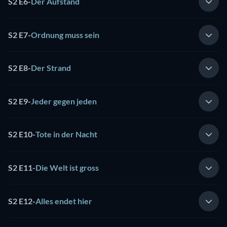
S2 E6
-
Der Aufstand
S2 E7
-
Ordnung muss sein
S2 E8
-
Der Strand
S2 E9
-
Jeder gegen jeden
S2 E10
-
Tote in der Nacht
S2 E11
-
Die Welt ist gross
S2 E12
-
Alles endet hier