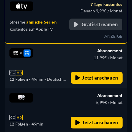
Italienisch, Polnisch, Türkisch
7 Tage kostenlos
Danach 9,99€ / Monat
Streame
ähnliche Serien
Gratis streamen
kostenlos auf
Apple TV
ANZEIGE
Abonnement
11,99€ / Monat
CC
HD
Jetzt anschauen
12 Folgen -
49min
- Deutsch,
Tschechisch, Ungarisch,
Italienisch, Polnisch, Türkisch
Abonnement
5,99€ / Monat
CC
HD
Jetzt anschauen
12 Folgen -
49min