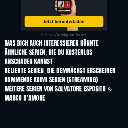
Diese Anzeige entfernen
WAS DICH AUCH INTERESSIEREN KÖNNTE
Serie
Serie
S
ÄHNLICHE SERIEN, DIE DU KOSTENLOS
ANSCHAUEN KANNST
Serie
Serie
S
BELIEBTE SERIEN, DIE DEMNÄCHST ERSCHEINEN
Serie
Serie
S
KOMMENDE KRIMI SERIEN (STREAMING)
Staffel 6
Staffel 2
Staf
WEITERE SERIEN VON SALVATORE ESPOSITO &
MARCO D'AMORE
Serie
Serie
S