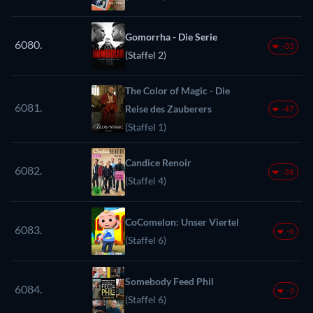
Gomorrha - Die Serie
6080.
-35
(Staffel 2)
The Color of Magic - Die
6081.
Reise des Zauberers
-47
(Staffel 1)
Candice Renoir
6082.
-36
(Staffel 4)
CoComelon: Unser Viertel
6083.
-6
(Staffel 6)
Somebody Feed Phil
6084.
-3
(Staffel 6)