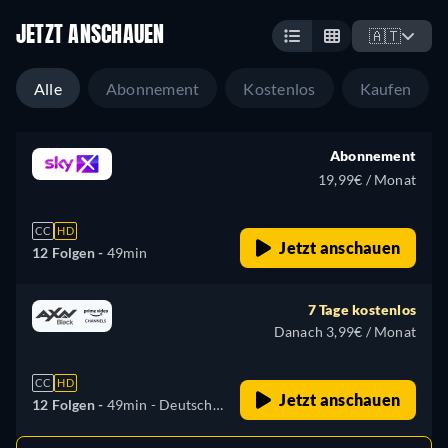
JETZT ANSCHAUEN
🇦🇹
Alle
Abonnement
Kostenlos
Kaufen
Abonnement
19,99€ / Monat
CC
HD
Jetzt anschauen
12 Folgen -
49min
7 Tage kostenlos
Danach 3,99€ / Monat
CC
HD
Jetzt anschauen
12 Folgen -
49min
- Deutsch,
Tschechisch, Ungarisch,