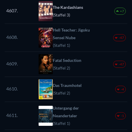
The Kardashians
4607.
+7
(Staffel 3)
Hell Teacher: Jigoku
4608.
Sensei Nube
-47
(Staffel 1)
Fatal Seduction
4609.
-47
(Staffel 2)
Das Traumhotel
4610.
-4
(Staffel 2)
Untergang der
4611.
Neandertaler
-1
(Staffel 1)