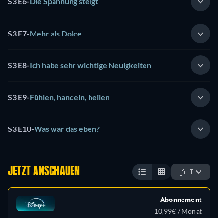
S3 E6
-
Die Spannung steigt
S3 E7
-
Mehr als Dolce
S3 E8
-
Ich habe sehr wichtige Neuigkeiten
S3 E9
-
Fühlen, handeln, heilen
S3 E10
-
Was war das eben?
JETZT ANSCHAUEN
🇦🇹
Abonnement
10,99€ / Monat