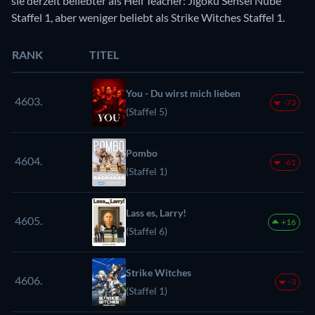
sie derzeit beliebter als Hell Teacher: Jigoku Sensei Nube
Staffel 1, aber weniger beliebt als Strike Witches Staffel 1.
RANK
TITEL
You - Du wirst mich lieben
4603.
-73
(Staffel 5)
Pombo
4604.
-61
(Staffel 1)
Lass es, Larry!
4605.
+16
(Staffel 6)
Strike Witches
4606.
-3
(Staffel 1)