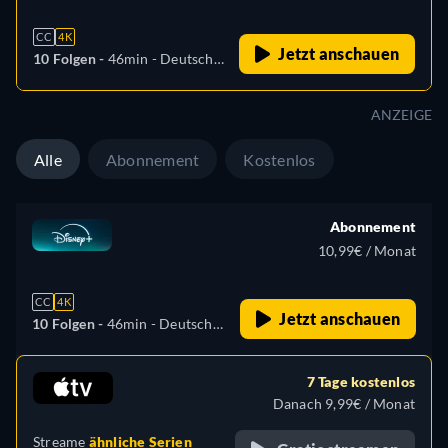
CC
4K
Jetzt anschauen
10 Folgen -
46min
- Deutsch,
Englisch, Spanisch, Spanisch
(Lateinamerika), Französisch,
ANZEIGE
Italienisch, Polnisch,
Portugiesisch (Brasilien),
Alle
Abonnement
Kostenlos
Türkisch
Abonnement
10,99€ / Monat
CC
4K
Jetzt anschauen
10 Folgen -
46min
- Deutsch,
Englisch, Spanisch, Spanisch
(Lateinamerika), Französisch,
7 Tage kostenlos
Italienisch, Polnisch,
Danach 9,99€ / Monat
Portugiesisch (Brasilien),
Streame
ähnliche Serien
Türkisch