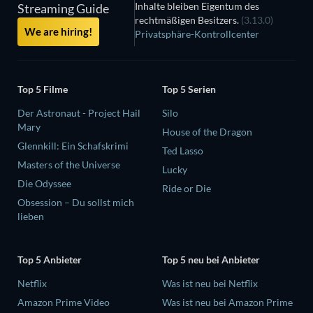
Inhalte bleiben Eigentum des
Streaming Guide
rechtmäßigen Besitzers.
(3.13.0)
We are hiring!
Privatsphäre-Kontrollcenter
Top 5 Filme
Top 5 Serien
Der Astronaut - Project Hail
Silo
Mary
House of the Dragon
Glennkill: Ein Schafskrimi
Ted Lasso
Masters of the Universe
Lucky
Die Odyssee
Ride or Die
Obsession – Du sollst mich
lieben
Top 5 Anbieter
Top 5 neu bei Anbieter
Netflix
Was ist neu bei Netflix
Amazon Prime Video
Was ist neu bei Amazon Prime