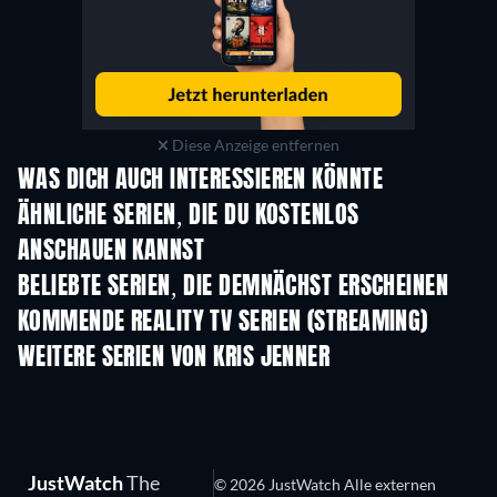
Diese Anzeige entfernen
WAS DICH AUCH INTERESSIEREN KÖNNTE
Serie
Serie
S
ÄHNLICHE SERIEN, DIE DU KOSTENLOS
ANSCHAUEN KANNST
BELIEBTE SERIEN, DIE DEMNÄCHST ERSCHEINEN
Serie
Serie
S
KOMMENDE REALITY TV SERIEN (STREAMING)
Staffel 3
Staffel 1
Staf
WEITERE SERIEN VON KRIS JENNER
Serie
Serie
S
JustWatch
The
© 2026 JustWatch Alle externen