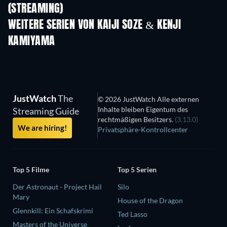
(STREAMING)
Staffel 2
Staffel 2
Staf
WEITERE SERIEN VON KAIJI SOZE & KENJI
KAMIYAMA
Serie
Serie
JustWatch
The
© 2026 JustWatch Alle externen
Inhalte bleiben Eigentum des
Streaming Guide
rechtmäßigen Besitzers.
(3.13.0)
We are hiring!
Privatsphäre-Kontrollcenter
Top 5 Filme
Top 5 Serien
Der Astronaut - Project Hail
Silo
Mary
House of the Dragon
Glennkill: Ein Schafskrimi
Ted Lasso
Masters of the Universe