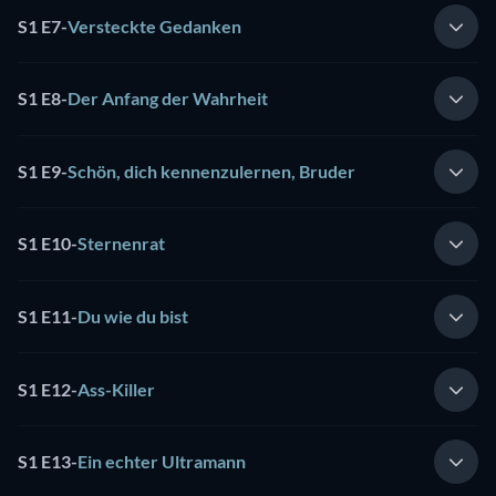
S1 E7
-
Versteckte Gedanken
S1 E8
-
Der Anfang der Wahrheit
S1 E9
-
Schön, dich kennenzulernen, Bruder
S1 E10
-
Sternenrat
S1 E11
-
Du wie du bist
S1 E12
-
Ass-Killer
S1 E13
-
Ein echter Ultramann