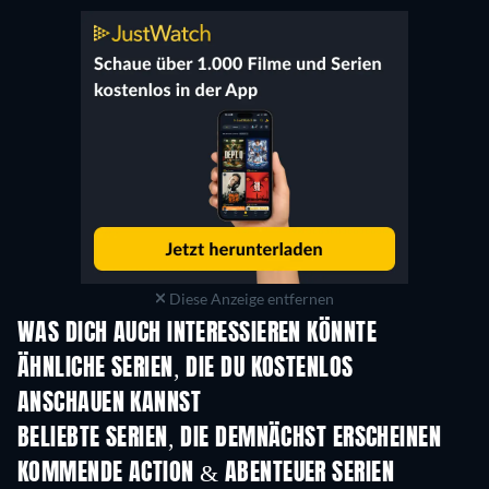
Diese Anzeige entfernen
WAS DICH AUCH INTERESSIEREN KÖNNTE
Serie
Serie
S
ÄHNLICHE SERIEN, DIE DU KOSTENLOS
ANSCHAUEN KANNST
Serie
Serie
S
BELIEBTE SERIEN, DIE DEMNÄCHST ERSCHEINEN
Serie
Serie
S
KOMMENDE ACTION & ABENTEUER SERIEN