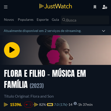
Novos
Populares
Esporte
Guia
Atualmente disponível em 2 serviços de streaming.
FLORA E FILHO - MÚSICA EM
FAMÍLIA
(2023)
Título Original: Flora and Son
15396.
82%
7.0 (17k)
14
1h 37min
-2