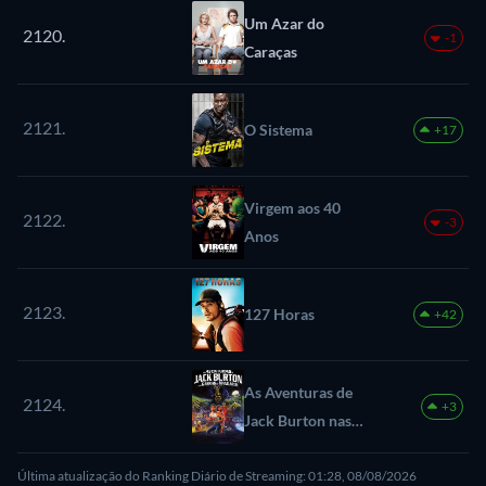
Um Azar do
2120.
-1
Caraças
2121.
O Sistema
+17
Virgem aos 40
2122.
-3
Anos
2123.
127 Horas
+42
As Aventuras de
2124.
+3
Jack Burton nas
Garras do
Última atualização do Ranking Diário de Streaming: 01:28, 08/08/2026
Mandarim