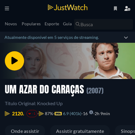
Novos
Populares
Esporte
Guia
Atualmente disponível em 5 serviços de streaming.
UM AZAR DO CARAÇAS
(2007)
Título Original: Knocked Up
2120.
87%
6.9 (401k)
16
2h 9min
-1
Onde assistir
Assistir gratuitamente
Sinop