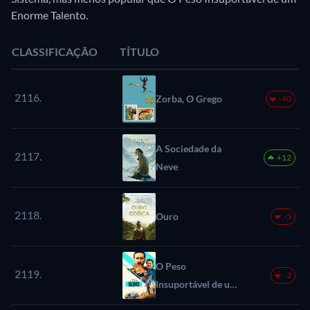
Enorme Talento.
CLASSIFICAÇÃO
TÍTULO
2116.
Zorba, O Grego
-40
A Sociedade da
2117.
+12
Neve
2118.
Ouro
-5
O Peso
2119.
-2
Insuportável de um
Enorme Talento