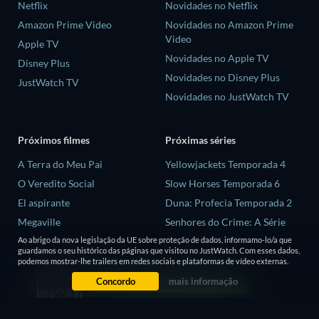
Netflix
Novidades no Netflix
Amazon Prime Video
Novidades no Amazon Prime
Video
Apple TV
Novidades no Apple TV
Disney Plus
Novidades no Disney Plus
JustWatch TV
Novidades no JustWatch TV
Próximos filmes
Próximas séries
A Terra do Meu Pai
Yellowjackets Temporada 4
O Veredito Social
Slow Horses Temporada 6
El aspirante
Duna: Profecia Temporada 2
Megaville
Senhores do Crime: A Série
Temporada 2
Ao abrigo da nova legislação da UE sobre proteção de dados, informamo-lo/a que
As Aventuras de Errol Flynn
guardamos o seu histórico das páginas que visitou no JustWatch. Com esses dados,
Love is Blind: Reino Unido
podemos mostrar-lhe trailers em redes sociais e plataformas de vídeo externas.
Temporada 3
Concordo
mais informação