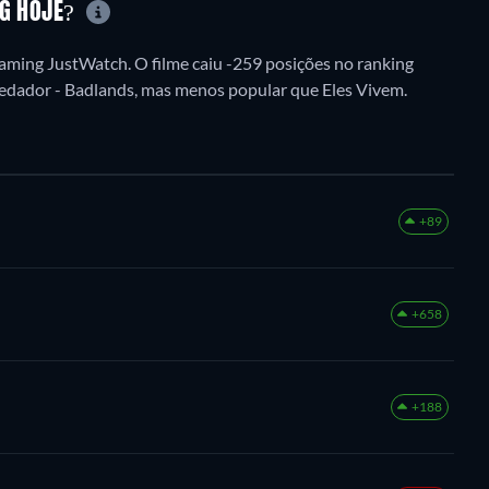
NG HOJE?
aming JustWatch. O filme caiu -259 posições no ranking
Predador - Badlands, mas menos popular que Eles Vivem.
+89
+658
+188