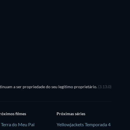
Voltei na Foto
inuam a ser propriedade do seu legítimo proprietário.
(3.13.0)
róximos filmes
Próximas séries
 Terra do Meu Pai
Yellowjackets Temporada 4