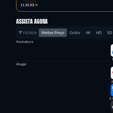
11,90 R$
4K
ASSISTA AGORA
Melhor Preço
Grátis
4K
HD
SD
FILTROS
Assinatura
Alugar
6
9,