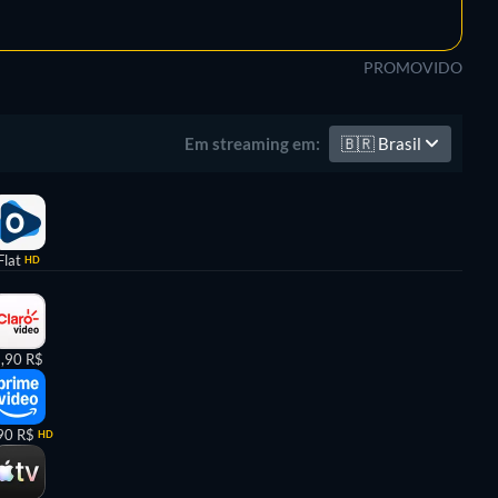
PROMOVIDO
🇧🇷
Brasil
Em streaming em:
Flat
HD
,90 R$
90 R$
HD