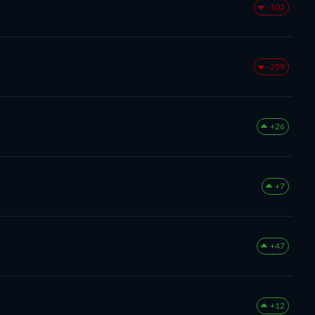
-103
-259
+26
+7
+47
+12