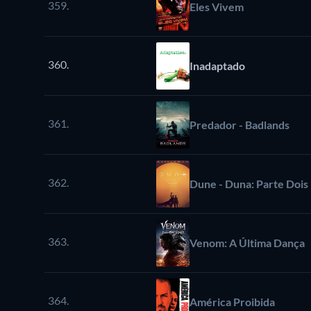
359.
Eles Vivem
360.
Inadaptado
361.
Predador - Badlands
362.
Dune - Duna: Parte Dois
363.
Venom: A Última Dança
364.
América Proibida