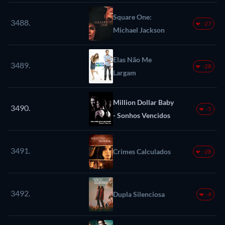
Square One:
3488.
-27
Michael Jackson
Elas Não Me
3489.
-28
Largam
Million Dollar Baby
3490.
-5
- Sonhos Vencidos
3491.
Crimes Calculados
-28
3492.
Dupla Silenciosa
-4