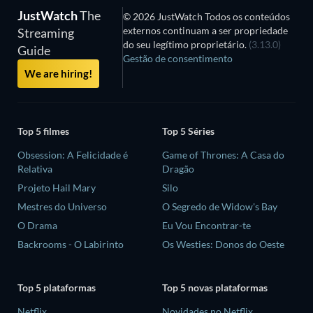
JustWatch
The
© 2026 JustWatch Todos os conteúdos
externos continuam a ser propriedade
Streaming
do seu legítimo proprietário.
(3.13.0)
Guide
Gestão de consentimento
We are hiring!
Top 5 filmes
Top 5 Séries
Obsession: A Felicidade é
Game of Thrones: A Casa do
Relativa
Dragão
Projeto Hail Mary
Silo
Mestres do Universo
O Segredo de Widow's Bay
O Drama
Eu Vou Encontrar-te
Backrooms - O Labirinto
Os Westies: Donos do Oeste
Top 5 plataformas
Top 5 novas plataformas
Netflix
Novidades no Netflix