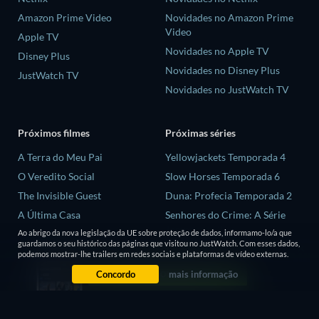
Amazon Prime Video
Novidades no Amazon Prime
Video
Apple TV
Novidades no Apple TV
Disney Plus
Novidades no Disney Plus
JustWatch TV
Novidades no JustWatch TV
Próximos filmes
Próximas séries
A Terra do Meu Pai
Yellowjackets Temporada 4
O Veredito Social
Slow Horses Temporada 6
The Invisible Guest
Duna: Profecia Temporada 2
A Última Casa
Senhores do Crime: A Série
Temporada 2
Ao abrigo da nova legislação da UE sobre proteção de dados, informamo-lo/a que
Animais
guardamos o seu histórico das páginas que visitou no JustWatch. Com esses dados,
Love is Blind: Reino Unido
podemos mostrar-lhe trailers em redes sociais e plataformas de vídeo externas.
Temporada 3
Concordo
mais informação