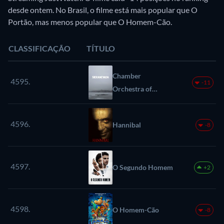
desde ontem. No Brasil, o filme está mais popular que O
Portão, mas menos popular que O Homem-Cão.
CLASSIFICAÇÃO
TÍTULO
Chamber
4595.
-11
Orchestra of
Europe interpreta
Haydn, Mozart,
4596.
Hannibal
-8
Say, e Beethoven —
Com Fazıl Say
4597.
O Segundo Homem
+2
4598.
O Homem-Cão
-8