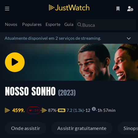
Novos
Populares
Esporte
Guia
Atualmente disponível em 2 serviços de streaming.
NOSSO SONHO
(2023)
4599.
87%
7.2 (1.3k)
12
1h 57min
-14
Onde assistir
Assistir gratuitamente
Sinop