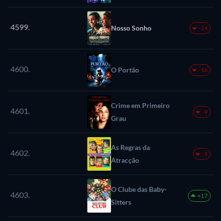
4599.
Nosso Sonho
-14
4600.
O Portão
-16
Crime em Primeiro
4601.
-9
Grau
As Regras da
4602.
-9
Atracção
O Clube das Baby-
4603.
+17
Sitters