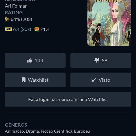
Ari Folman
RATING
64%
(203)
6.4 (20k)
71%
144
59
Watchlist
Visto
Faça login
para sincronizar a Watchlist
GÊNEROS
Animação, Drama, Ficção Científica, Europeu