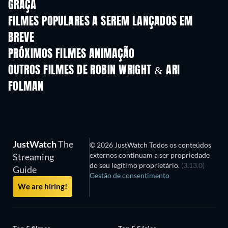
GRAÇA
FILMES POPULARES A SEREM LANÇADOS EM
BREVE
PRÓXIMOS FILMES ANIMAÇÃO
LEGO Disney Princess:
Magical Mayhem
OUTROS FILMES DE ROBIN WRIGHT & ARI
FOLMAN
JustWatch
The
© 2026 JustWatch Todos os conteúdos
externos continuam a ser propriedade
Streaming
do seu legítimo proprietário.
(3.13.0)
Guide
Gestão de consentimento
We are hiring!