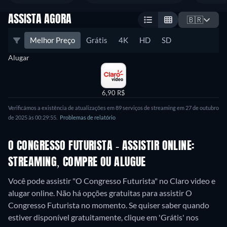
ASSISTA AGORA
🇧🇷
Melhor Preço
Grátis
4K
HD
SD
Alugar
6,90 R$
Verificámos a existência de atualizações em 89 serviços de streaming em 27 de outubro
de 2025 às 00:29:55.
Problemas de relatório
O CONGRESSO FUTURISTA - ASSISTIR ONLINE:
STREAMING, COMPRE OU ALUGUE
Você pode assistir "O Congresso Futurista" no Claro video e
alugar online.
Não há opções gratuitas para assistir O
Congresso Futurista no momento. Se quiser saber quando
estiver disponível gratuitamente, clique em 'Grátis' nos