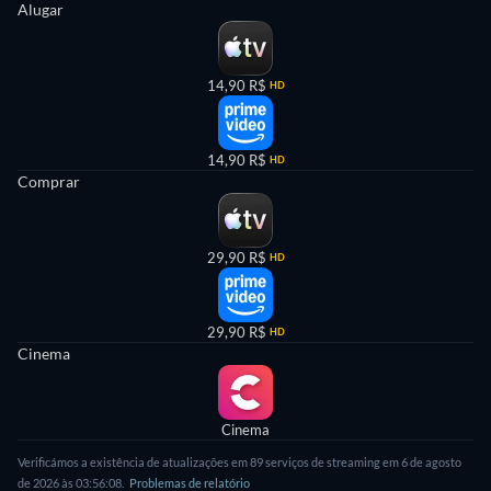
Alugar
14,90 R$
HD
14,90 R$
HD
Comprar
29,90 R$
HD
29,90 R$
HD
Cinema
Cinema
Verificámos a existência de atualizações em 89 serviços de streaming em 6 de agosto
de 2026 às 03:56:08.
Problemas de relatório