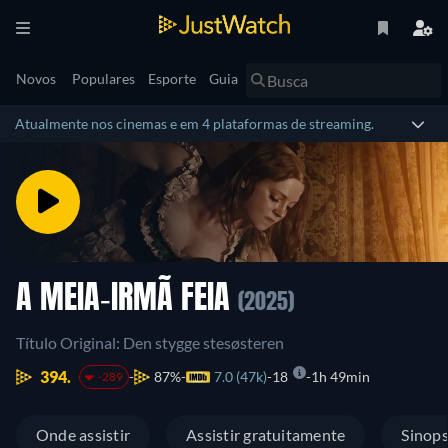
Novos
Populares
Esporte
Guia
Atualmente nos cinemas e em 4 plataformas de streaming.
A MEIA-IRMÃ FEIA
(2025)
Título Original: Den stygge stesøsteren
394.
87%
7.0 (47k)
18
1h 49min
-289
Onde assistir
Assistir gratuitamente
Sinop