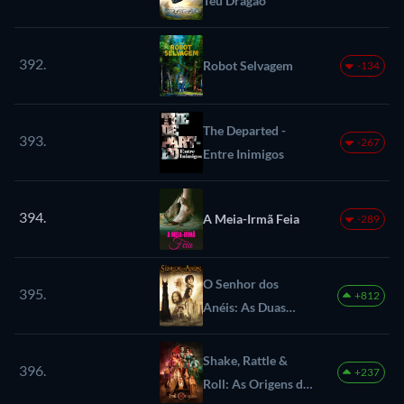
Teu Dragão
392.
Robot Selvagem
-134
The Departed -
393.
-267
Entre Inimigos
394.
A Meia-Irmã Feia
-289
O Senhor dos
395.
+812
Anéis: As Duas
Torres
Shake, Rattle &
396.
+237
Roll: As Origens do