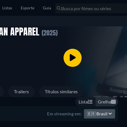
Listas
Esporte
Guia
CAN APPAREL
(2025)
Trailers
Títulos similares
Lista
Grelha
🇧🇷
Brasil
Em streaming em: