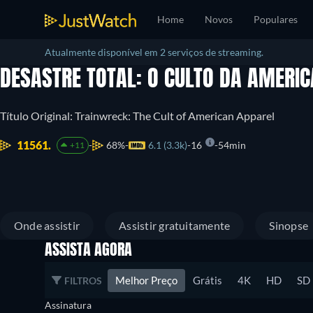
Home
Novos
Populares
Atualmente disponível em 2 serviços de streaming.
DESASTRE TOTAL: O CULTO DA AMERI
Título Original: Trainwreck: The Cult of American Apparel
11561.
68%
6.1 (3.3k)
16
54min
+11
Onde assistir
Assistir gratuitamente
Sinopse
ASSISTA AGORA
Melhor Preço
Grátis
4K
HD
SD
FILTROS
Assinatura