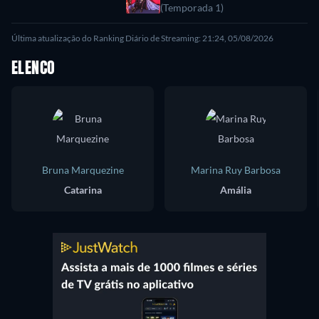
フ
(Temporada 1)
Última atualização do Ranking Diário de Streaming: 21:24, 05/08/2026
ELENCO
Bruna Marquezine
Marina Ruy Barbosa
Catarina
Amália