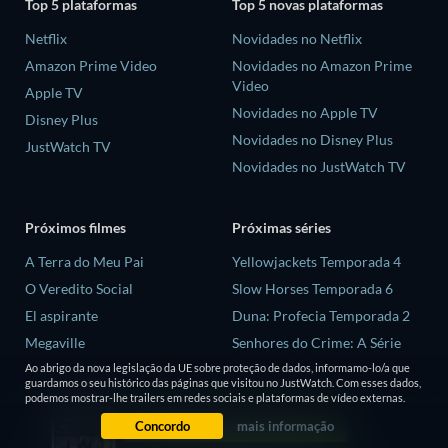
Top 5 plataformas
Top 5 novas plataformas
Netflix
Novidades no Netflix
Amazon Prime Video
Novidades no Amazon Prime
Video
Apple TV
Novidades no Apple TV
Disney Plus
Novidades no Disney Plus
JustWatch TV
Novidades no JustWatch TV
Próximos filmes
Próximas séries
A Terra do Meu Pai
Yellowjackets Temporada 4
O Veredito Social
Slow Horses Temporada 6
El aspirante
Duna: Profecia Temporada 2
Megaville
Senhores do Crime: A Série
Temporada 2
Ao abrigo da nova legislação da UE sobre proteção de dados, informamo-lo/a que
Hendrix
guardamos o seu histórico das páginas que visitou no JustWatch. Com esses dados,
Love is Blind: Reino Unido
podemos mostrar-lhe trailers em redes sociais e plataformas de vídeo externas.
Temporada 3
Concordo
mais informação