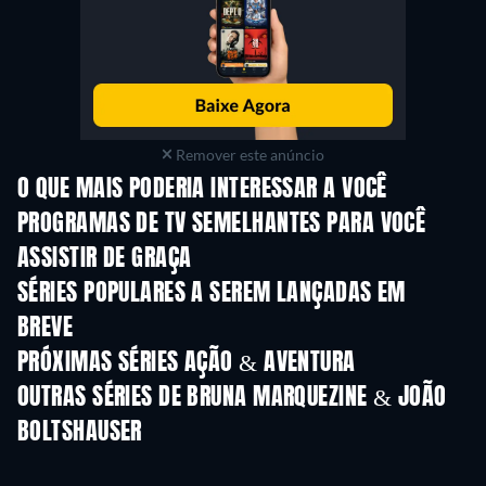
Remover este anúncio
O QUE MAIS PODERIA INTERESSAR A VOCÊ
Série
Série
S
PROGRAMAS DE TV SEMELHANTES PARA VOCÊ
ASSISTIR DE GRAÇA
Série
Série
S
SÉRIES POPULARES A SEREM LANÇADAS EM
BREVE
Série
Série
S
PRÓXIMAS SÉRIES AÇÃO & AVENTURA
Temporada 2
Temporada 2
Tempora
OUTRAS SÉRIES DE BRUNA MARQUEZINE & JOÃO
BOLTSHAUSER
Série
Série
S