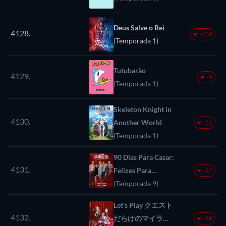
Deus Salve o Rei
4128.
-103
(Temporada 1)
Tutubarão
4129.
-5
(Temporada 1)
Skeleton Knight in
4130.
Another World
-51
(Temporada 1)
90 Dias Para Casar:
4131.
Felizes Para
-47
Sempre?
(Temporada 9)
Let's Play クエスト
4132.
だらけのマイライ
-48