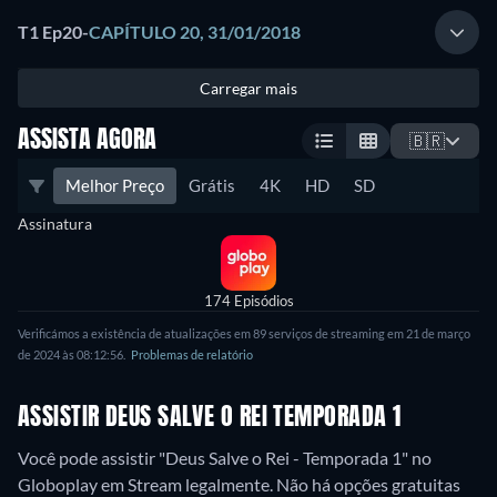
T1 Ep20
-
CAPÍTULO 20, 31/01/2018
Carregar mais
ASSISTA AGORA
🇧🇷
Melhor Preço
Grátis
4K
HD
SD
Assinatura
174 Episódios
Verificámos a existência de atualizações em 89 serviços de streaming em 21 de março
de 2024 às 08:12:56.
Problemas de relatório
ASSISTIR DEUS SALVE O REI TEMPORADA 1
Você pode assistir "Deus Salve o Rei - Temporada 1" no
Globoplay em Stream legalmente.
Não há opções gratuitas