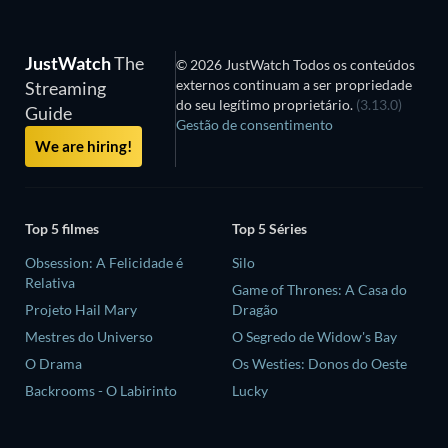
JustWatch
The
© 2026 JustWatch Todos os conteúdos
externos continuam a ser propriedade
Streaming
do seu legítimo proprietário.
(3.13.0)
Guide
Gestão de consentimento
We are hiring!
Top 5 filmes
Top 5 Séries
Obsession: A Felicidade é
Silo
Relativa
Game of Thrones: A Casa do
Projeto Hail Mary
Dragão
Mestres do Universo
O Segredo de Widow's Bay
O Drama
Os Westies: Donos do Oeste
Backrooms - O Labirinto
Lucky