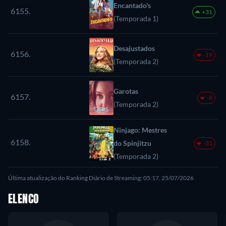
Encantado's
6155.
+31
(Temporada 1)
Desajustados
6156.
-19
(Temporada 2)
Garotas
6157.
-8
(Temporada 2)
Ninjago: Mestres
6158.
do Spinjitzu
-31
(Temporada 2)
Última atualização do Ranking Diário de Streaming: 05:17, 25/07/2026
ELENCO