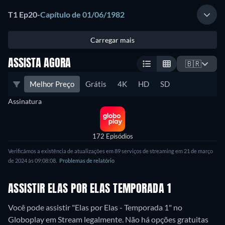
T1 Ep20
-
Capítulo de 01/06/1982
Carregar mais
ASSISTA AGORA
🇧🇷
Melhor Preço
Grátis
4K
HD
SD
Assinatura
172 Episódios
Verificámos a existência de atualizações em 89 serviços de streaming em 21 de março
de 2024 às 09:08:08.
Problemas de relatório
ASSISTIR ELAS POR ELAS TEMPORADA 1
Você pode assistir "Elas por Elas - Temporada 1" no
Globoplay em Stream legalmente.
Não há opções gratuitas