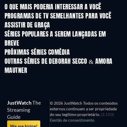
O QUE MAIS PODERIA INTERESSAR A VOCÊ
Série
Série
S
PROGRAMAS DE TV SEMELHANTES PARA VOCÊ
ASSISTIR DE GRAÇA
Série
SÉRIES POPULARES A SEREM LANÇADAS EM
BREVE
Série
Série
S
PRÓXIMAS SÉRIES COMÉDIA
Temporada 6
Temporada 2
Tempora
OUTRAS SÉRIES DE DEBORAH SECCO & AMORA
MAUTNER
Série
Série
S
JustWatch
The
© 2026 JustWatch Todos os conteúdos
externos continuam a ser propriedade
Streaming
do seu legítimo proprietário.
(3.13.0)
Guide
Gestão de consentimento
We are hiring!