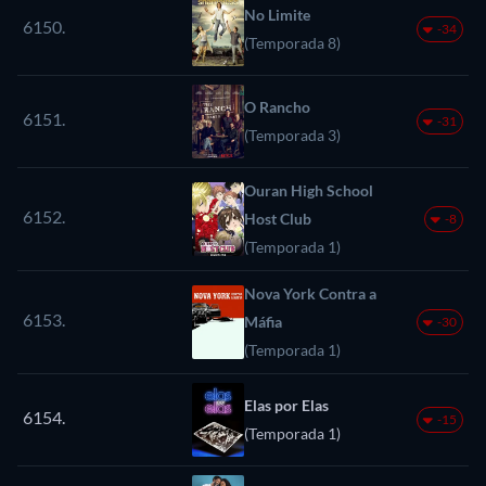
No Limite
6150.
-34
(Temporada 8)
O Rancho
6151.
-31
(Temporada 3)
Ouran High School
6152.
Host Club
-8
(Temporada 1)
Nova York Contra a
6153.
Máfia
-30
(Temporada 1)
Elas por Elas
6154.
-15
(Temporada 1)