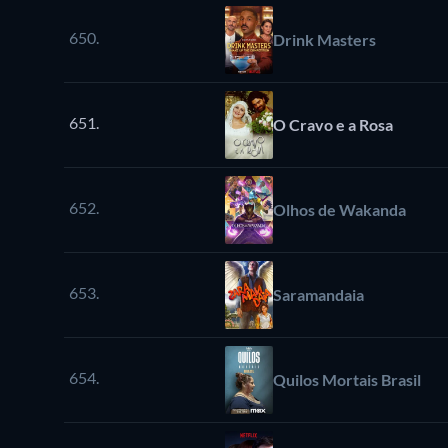
650.
Drink Masters
651.
O Cravo e a Rosa
652.
Olhos de Wakanda
653.
Saramandaia
654.
Quilos Mortais Brasil