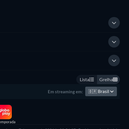
Lista
Grelha
🇧🇷
Brasil
Em streaming em:
emporada