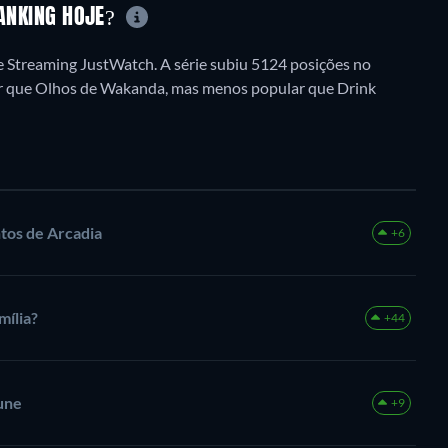
RANKING HOJE?
e Streaming JustWatch. A série subiu 5124 posições no
lar que Olhos de Wakanda, mas menos popular que Drink
tos de Arcadia
+6
ília?
+44
une
+9