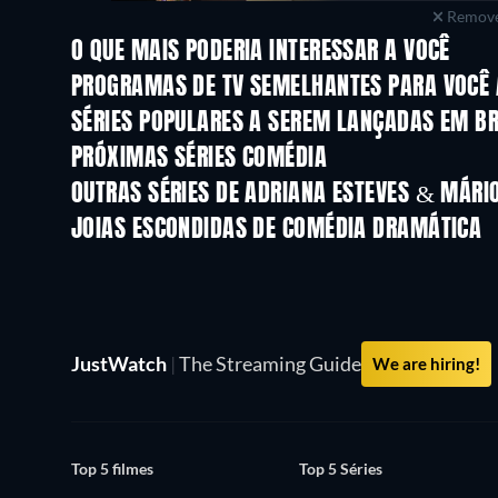
Remove
O QUE MAIS PODERIA INTERESSAR A VOCÊ
Série
Série
PROGRAMAS DE TV SEMELHANTES PARA VOCÊ 
Série
Série
SÉRIES POPULARES A SEREM LANÇADAS EM B
Série
Série
PRÓXIMAS SÉRIES COMÉDIA
Temporada 6
Temporada 2
OUTRAS SÉRIES DE ADRIANA ESTEVES & MÁR
Série
Série
JOIAS ESCONDIDAS DE COMÉDIA DRAMÁTICA
Série
JustWatch
|
The Streaming Guide
We are hiring!
Top 5 filmes
Top 5 Séries