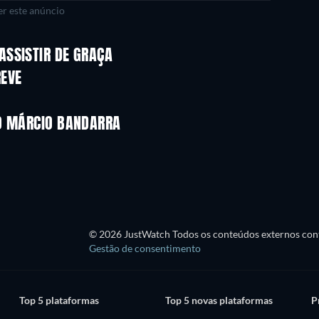
r este anúncio
Série
Série
ASSISTIR DE GRAÇA
Série
Série
REVE
Série
Série
Temporada 3
Temporada 18
IO MÁRCIO BANDARRA
Série
Série
Série
© 2026 JustWatch Todos os conteúdos externos cont
Gestão de consentimento
Top 5 plataformas
Top 5 novas plataformas
P