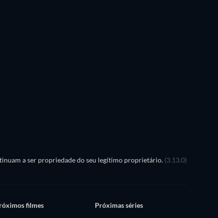
Série
Série
Série
Série
Série
Série
Temporada 3
Temporada 2
Série
Série
Série
inuam a ser propriedade do seu legítimo proprietário.
(3.13.0)
róximos filmes
Próximas séries