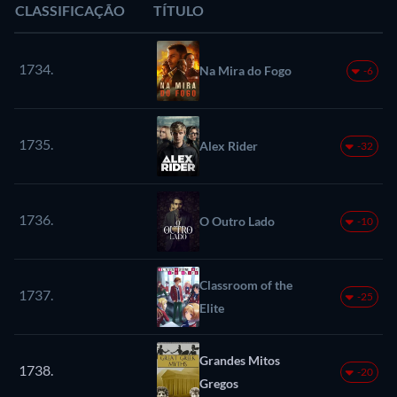
CLASSIFICAÇÃO
TÍTULO
1734.
Na Mira do Fogo
-6
1735.
Alex Rider
-32
1736.
O Outro Lado
-10
Classroom of the
1737.
-25
Elite
Grandes Mitos
1738.
-20
Gregos