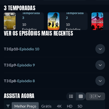
3 TEMPORADAS
Temporada
Temporada
3
2
10
10
Episódios
Episódios
VER OS EPISÓDIOS MAIS RECENTES
T3 Ep10
-
Episódio 10
T3 Ep9
-
Episódio 9
T3 Ep8
-
Episódio 8
ASSISTA AGORA
🇧🇷
Melhor Preço
Grátis
4K
HD
SD