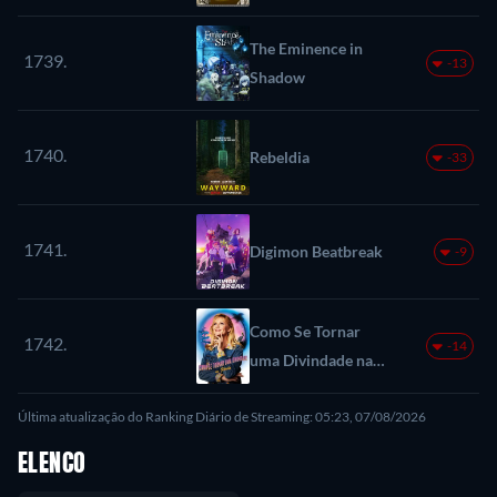
The Eminence in
1739.
-13
Shadow
1740.
Rebeldia
-33
1741.
Digimon Beatbreak
-9
Como Se Tornar
1742.
-14
uma Divindade na
Flórida
Última atualização do Ranking Diário de Streaming: 05:23, 07/08/2026
ELENCO