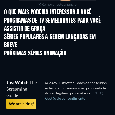
Remover este anúncio
O QUE MAIS PODERIA INTERESSAR A VOCÊ
Série
Série
S
PROGRAMAS DE TV SEMELHANTES PARA VOCÊ
ASSISTIR DE GRAÇA
Série
Série
S
SÉRIES POPULARES A SEREM LANÇADAS EM
BREVE
Série
Série
S
PRÓXIMAS SÉRIES ANIMAÇÃO
Temporada 2
Temporada 2
Tempora
JustWatch
The
© 2026 JustWatch Todos os conteúdos
externos continuam a ser propriedade
Streaming
do seu legítimo proprietário.
(3.13.0)
Guide
Gestão de consentimento
We are hiring!