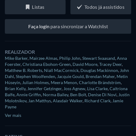
Listas
Todos já assistidos
Faça login
para sincronizar a Watchlist
REALIZADOR
Mike Barker
,
Mairzee Almas
,
Philip John
,
Stewart Svaasand
,
Anna
Foerster
,
Christiana Ebohon-Green
,
David Moore
,
Tracey Deer
,
Matthew B. Roberts
,
Niall MacCormick
,
Douglas Mackinnon
,
John
Dahl
,
Stephen Woolfenden
,
Jacquie Gould
,
Brendan Maher
,
Metin
Hüseyin
,
Julian Holmes
,
Meera Menon
,
Charlotte Brändström
,
Brian Kelly
,
Jennifer Getzinger
,
Joss Agnew
,
Lisa Clarke
,
Caitríona
Balfe
,
Annie Griffin
,
Norma Bailey
,
Ben Bolt
,
Denise Di Novi
,
Justin
Molotnikov
,
Jan Matthys
,
Alasdair Walker
,
Richard Clark
,
Jamie
Payne
Ver mais