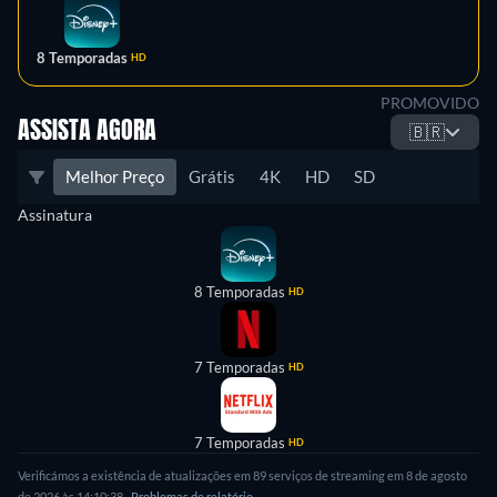
8 Temporadas
HD
PROMOVIDO
ASSISTA AGORA
🇧🇷
Melhor Preço
Grátis
4K
HD
SD
Assinatura
8 Temporadas
HD
7 Temporadas
HD
7 Temporadas
HD
Verificámos a existência de atualizações em 89 serviços de streaming em 8 de agosto
de 2026 às 14:10:38.
Problemas de relatório