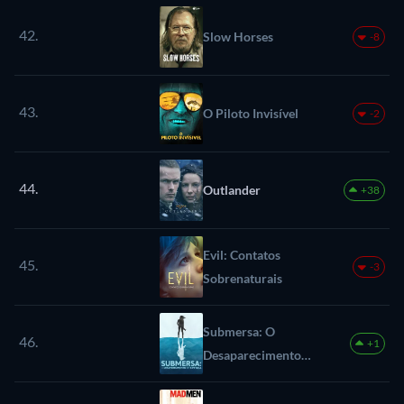
42.
Slow Horses
-8
43.
O Piloto Invisível
-2
44.
Outlander
+38
Evil: Contatos
45.
-3
Sobrenaturais
Submersa: O
46.
+1
Desaparecimento
de Kim Wall