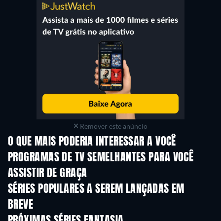
Remover este anúncio
O QUE MAIS PODERIA INTERESSAR A VOCÊ
Série
Série
S
PROGRAMAS DE TV SEMELHANTES PARA VOCÊ
ASSISTIR DE GRAÇA
Série
Série
S
SÉRIES POPULARES A SEREM LANÇADAS EM
BREVE
Série
Série
S
PRÓXIMAS SÉRIES FANTASIA
Temporada 2
Temporada 1
Tempora