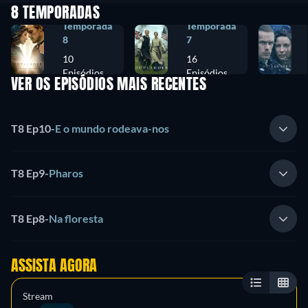
8 TEMPORADAS
Temporada
Temporada
8
7
10
16
Episódios
Episódios
VER OS EPISÓDIOS MAIS RECENTES
T8 Ep10
-
E o mundo rodeava-nos
T8 Ep9
-
Pharos
T8 Ep8
-
Na floresta
ASSISTA AGORA
Stream