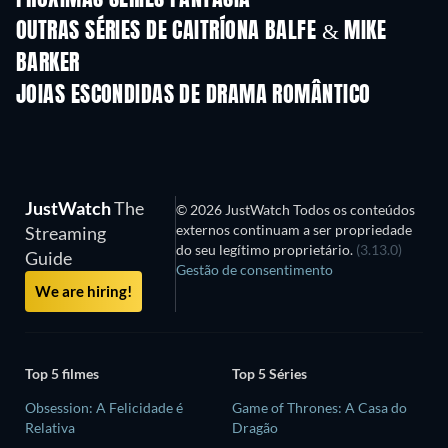
OUTRAS SÉRIES DE CAITRÍONA BALFE & MIKE
BARKER
Série
Série
S
JOIAS ESCONDIDAS DE DRAMA ROMÂNTICO
JustWatch
The
© 2026 JustWatch Todos os conteúdos
externos continuam a ser propriedade
Streaming
do seu legítimo proprietário.
(3.13.0)
Guide
Gestão de consentimento
We are hiring!
Top 5 filmes
Top 5 Séries
Obsession: A Felicidade é
Game of Thrones: A Casa do
Relativa
Dragão