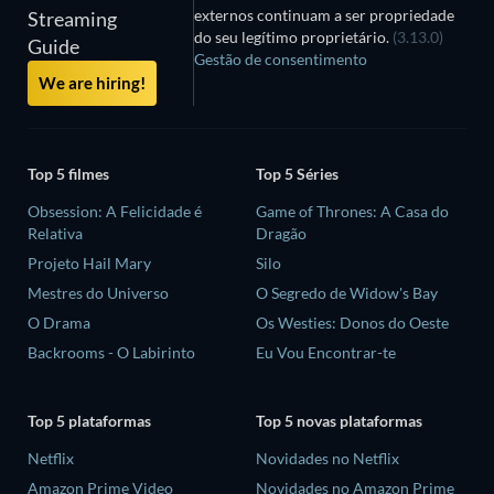
externos continuam a ser propriedade
Streaming
do seu legítimo proprietário.
(3.13.0)
Guide
Gestão de consentimento
We are hiring!
Top 5 filmes
Top 5 Séries
Obsession: A Felicidade é
Game of Thrones: A Casa do
Relativa
Dragão
Projeto Hail Mary
Silo
Mestres do Universo
O Segredo de Widow's Bay
O Drama
Os Westies: Donos do Oeste
Backrooms - O Labirinto
Eu Vou Encontrar-te
Top 5 plataformas
Top 5 novas plataformas
Netflix
Novidades no Netflix
Amazon Prime Video
Novidades no Amazon Prime