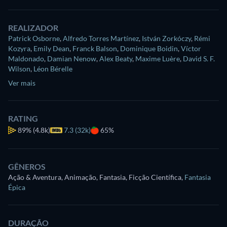
REALIZADOR
Patrick Osborne
,
Alfredo Torres Martínez
,
István Zorkóczy
,
Rémi
Kozyra
,
Emily Dean
,
Franck Balson
,
Dominique Boidin
,
Víctor
Maldonado
,
Damian Nenow
,
Alex Beaty
,
Maxime Luère
,
David S. F.
Wilson
,
Léon Bérelle
Ver mais
RATING
89%
(4.8k)
7.3 (32k)
65%
GÊNEROS
Ação & Aventura, Animação, Fantasia, Ficção Científica
,
Fantasia
Épica
DURAÇÃO