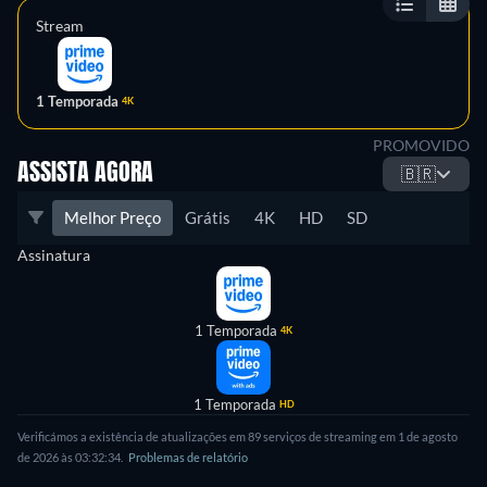
Stream
1 Temporada
4K
PROMOVIDO
ASSISTA AGORA
🇧🇷
Melhor Preço
Grátis
4K
HD
SD
Assinatura
1 Temporada
4K
1 Temporada
HD
Verificámos a existência de atualizações em 89 serviços de streaming em 1 de agosto
de 2026 às 03:32:34.
Problemas de relatório