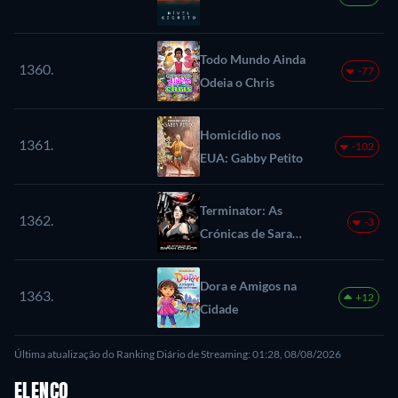
Todo Mundo Ainda
1360.
-77
Odeia o Chris
Homicídio nos
1361.
-102
EUA: Gabby Petito
Terminator: As
1362.
-3
Crónicas de Sarah
Connor
Dora e Amigos na
1363.
+12
Cidade
Última atualização do Ranking Diário de Streaming: 01:28, 08/08/2026
ELENCO