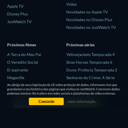
Video
Apple TV
Novidades no Apple TV
Disney Plus
Novidades no Disney Plus
JustWatch TV
Novidades no JustWatch TV
Próximos filmes
Próximas séries
A Terra do Meu Pai
Yellowjackets Temporada 4
O Veredito Social
Slow Horses Temporada 6
El aspirante
Duna: Profecia Temporada 2
Megaville
Senhores do Crime: A Série
Temporada 2
Ao abrigo da nova legislação da UE sobre proteção de dados, informamo-lo/a que
As Aventuras de Errol Flynn
guardamos o seu histórico das páginas que visitou no JustWatch. Com esses dados,
Love is Blind: Reino Unido
podemos mostrar-lhe trailers em redes sociais e plataformas de vídeo externas.
Temporada 3
Concordo
mais informação