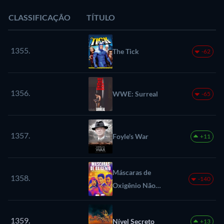
CLASSIFICAÇÃO
TÍTULO
1355.
The Tick
-62
1356.
WWE: Surreal
-65
1357.
Foyle's War
+11
Máscaras de
1358.
-140
Oxigênio Não
Cairão
Automaticamente
1359.
Nível Secreto
+13