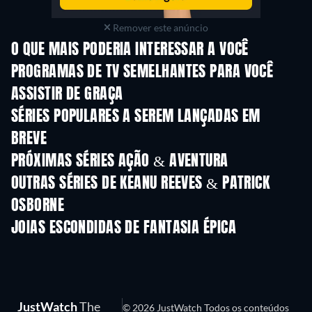
Remover este anúncio
O QUE MAIS PODERIA INTERESSAR A VOCÊ
Série
S
PROGRAMAS DE TV SEMELHANTES PARA VOCÊ
ASSISTIR DE GRAÇA
Série
Série
S
SÉRIES POPULARES A SEREM LANÇADAS EM
BREVE
Série
Série
S
PRÓXIMAS SÉRIES AÇÃO & AVENTURA
Temporada 2
Temporada 2
Tempora
OUTRAS SÉRIES DE KEANU REEVES & PATRICK
OSBORNE
Série
Série
S
JOIAS ESCONDIDAS DE FANTASIA ÉPICA
S
JustWatch
The
© 2026 JustWatch Todos os conteúdos