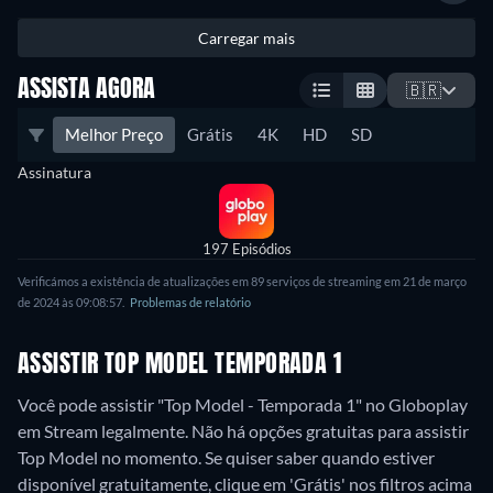
Carregar mais
ASSISTA AGORA
🇧🇷
Melhor Preço
Grátis
4K
HD
SD
Assinatura
197 Episódios
Verificámos a existência de atualizações em 89 serviços de streaming em 21 de março
de 2024 às 09:08:57.
Problemas de relatório
ASSISTIR TOP MODEL TEMPORADA 1
Você pode assistir "Top Model - Temporada 1" no Globoplay
em Stream legalmente.
Não há opções gratuitas para assistir
Top Model no momento. Se quiser saber quando estiver
disponível gratuitamente, clique em 'Grátis' nos filtros acima