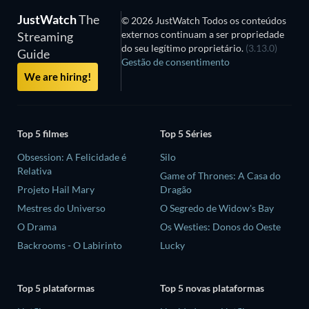
JustWatch
The
© 2026 JustWatch Todos os conteúdos
externos continuam a ser propriedade
Streaming
do seu legítimo proprietário.
(3.13.0)
Guide
Gestão de consentimento
We are hiring!
Top 5 filmes
Top 5 Séries
Obsession: A Felicidade é
Silo
Relativa
Game of Thrones: A Casa do
Projeto Hail Mary
Dragão
Mestres do Universo
O Segredo de Widow's Bay
O Drama
Os Westies: Donos do Oeste
Backrooms - O Labirinto
Lucky
Top 5 plataformas
Top 5 novas plataformas