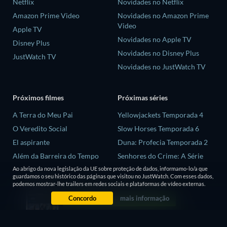
Netflix
Novidades no Netflix
Amazon Prime Video
Novidades no Amazon Prime
Video
Apple TV
Novidades no Apple TV
Disney Plus
Novidades no Disney Plus
JustWatch TV
Novidades no JustWatch TV
Próximos filmes
Próximas séries
A Terra do Meu Pai
Yellowjackets Temporada 4
O Veredito Social
Slow Horses Temporada 6
El aspirante
Duna: Profecia Temporada 2
Além da Barreira do Tempo
Senhores do Crime: A Série
Temporada 2
Ao abrigo da nova legislação da UE sobre proteção de dados, informamo-lo/a que
A Fortaleza Secreta
guardamos o seu histórico das páginas que visitou no JustWatch. Com esses dados,
Love is Blind: Reino Unido
podemos mostrar-lhe trailers em redes sociais e plataformas de vídeo externas.
Temporada 3
Concordo
mais informação