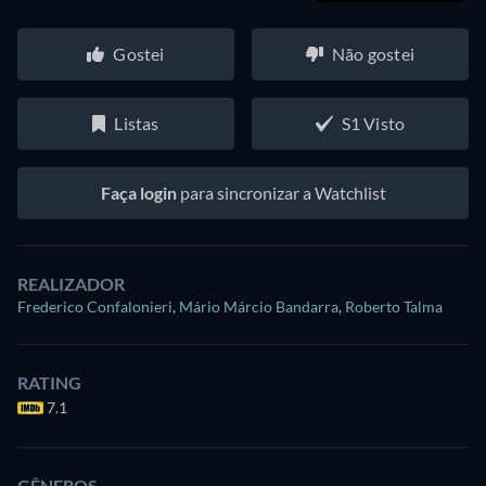
Gostei
Não gostei
Listas
S1 Visto
Faça login
para sincronizar a Watchlist
REALIZADOR
Frederico Confalonieri
,
Mário Márcio Bandarra
,
Roberto Talma
RATING
7.1
GÊNEROS