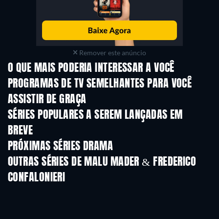
Remover este anúncio
O QUE MAIS PODERIA INTERESSAR A VOCÊ
Série
Série
S
PROGRAMAS DE TV SEMELHANTES PARA VOCÊ
ASSISTIR DE GRAÇA
S
SÉRIES POPULARES A SEREM LANÇADAS EM
BREVE
Série
Série
S
PRÓXIMAS SÉRIES DRAMA
Temporada 4
Temporada 6
Tempora
OUTRAS SÉRIES DE MALU MADER & FREDERICO
CONFALONIERI
Série
Série
S