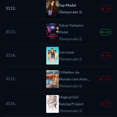
Top Model
3112.
-10
(Temporada 1)
Tokyo Vampire
3113.
Hotel
+13
(Temporada 1)
Carrossel
3114.
-48
(Temporada 1)
O Melhor do
3115.
Mundo com Antoni
-105
Porowski
(Temporada 1)
Magical Girl
3116.
Raising Project
-77
(Temporada 1)