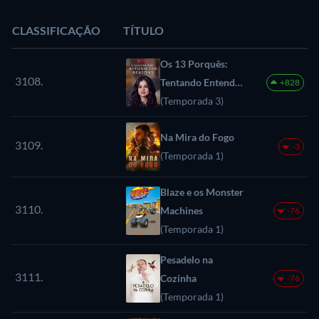
CLASSIFICAÇÃO
TÍTULO
Os 13 Porquês:
3108.
Tentando Entender
+828
os Porquês
(Temporada 3)
Na Mira do Fogo
3109.
-3
(Temporada 1)
Blaze e os Monster
3110.
Machines
-76
(Temporada 1)
Pesadelo na
3111.
Cozinha
-76
(Temporada 1)