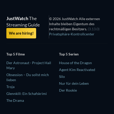
JustWatch
The
© 2026 JustWatch Alle externen
Inhalte bleiben Eigentum des
Streaming Guide
rechtmäßigen Besitzers.
(3.13.0)
We are hiring!
Privatsphäre-Kontrollcenter
Top 5 Filme
Top 5 Serien
Der Astronaut - Project Hail
House of the Dragon
Mary
Agent Kim Reactivated
Obsession – Du sollst mich
Silo
lieben
Nur für dein Leben
Troja
Der Rookie
Glennkill: Ein Schafskrimi
The Drama