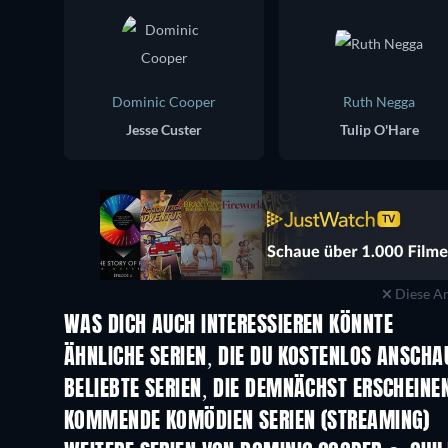
Dominic Cooper
Ruth Negga
Jesse Custer
Tulip O'Hare
Diese An
WAS DICH AUCH INTERESSIEREN KÖNNTE
Serie
Serie
ÄHNLICHE SERIEN, DIE DU KOSTENLOS ANSCH
Serie
Serie
BELIEBTE SERIEN, DIE DEMNÄCHST ERSCHEINE
Serie
Serie
KOMMENDE KOMÖDIEN SERIEN (STREAMING)
Staffel 6
Staffel 2