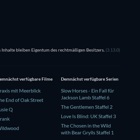
Serie
Serie
Serie
 Inhalte bleiben Eigentum des rechtmäßigen Besitzers.
(3.13.0)
emnächst verfügbare Filme
Demnächst verfügbare Serien
raxis mit Meerblick
Slow Horses - Ein Fall für
Jackson Lamb Staffel 6
he End of Oak Street
The Gentlemen Staffel 2
usie Q
Love Is Blind: UK Staffel 3
rank
The Chosen in the Wild
ildwood
with Bear Grylls Staffel 1