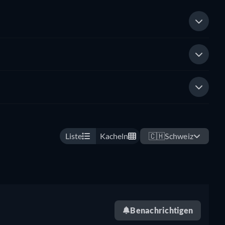
Liste
Kacheln
🇨🇭
Schweiz
Benachrichtigen