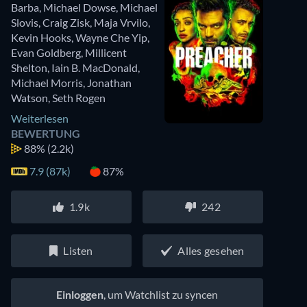
Barba
,
Michael Dowse
,
Michael
Slovis
,
Craig Zisk
,
Maja Vrvilo
,
Kevin Hooks
,
Wayne Che Yip
,
Evan Goldberg
,
Millicent
Shelton
,
Iain B. MacDonald
,
Michael Morris
,
Jonathan
Watson
,
Seth Rogen
Weiterlesen
BEWERTUNG
88%
(2.2k)
7.9 (87k)
87%
1.9k
242
Listen
Alles gesehen
Einloggen
, um Watchlist zu syncen