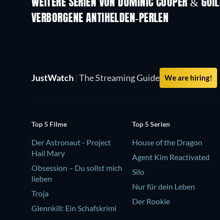
WEITERE SERIEN VON DOMINIC COOPER & GU
Serie
Serie
VERBORGENE ANTIHELDEN-PERLEN
JustWatch
|
The Streaming Guide
We are hiring!
Top 5 Filme
Top 5 Serien
Der Astronaut - Project
House of the Dragon
Hail Mary
Agent Kim Reactivated
Obsession – Du sollst mich
Silo
lieben
Nur für dein Leben
Troja
Der Rookie
Glennkill: Ein Schafskrimi