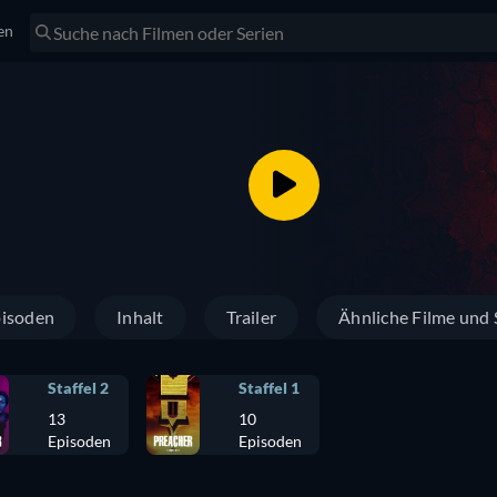
en
isoden
Inhalt
Trailer
Ähnliche Filme und 
Staffel 2
Staffel 1
13
10
Episoden
Episoden