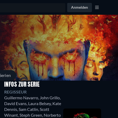
Anmelden
Serien
INFOS ZUR SERIE
REGISSEUR
Guillermo Navarro
,
John Grillo
,
David Evans
,
Laura Belsey
,
Kate
Dennis
,
Sam Catlin
,
Scott
Winant
,
Steph Green
,
Norberto