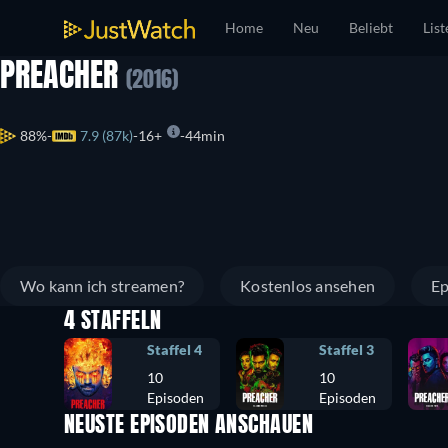
Home
Neu
Beliebt
List
PREACHER
(2016)
88%
7.9 (87k)
16+
44min
Wo kann ich streamen?
Kostenlos ansehen
Ep
4 STAFFELN
Staffel 4
Staffel 3
10
10
Episoden
Episoden
NEUSTE EPISODEN ANSCHAUEN