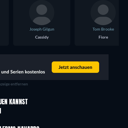
Joseph Gilgun
Tom Brooke
Cassidy
Fiore
zeige entfernen
Serie
Serie
AUEN KANNST
Serie
Serie
N
Serie
Serie
Staffel 3
Staffel 2