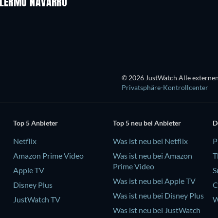
ILLERMO NAVARRO
Serie
Serie
© 2026 JustWatch Alle externen
Privatsphäre-Kontrollcenter
Top 5 Anbieter
Top 5 neu bei Anbieter
D
Netflix
Was ist neu bei Netflix
P
Amazon Prime Video
Was ist neu bei Amazon
T
Prime Video
Apple TV
S
Was ist neu bei Apple TV
Disney Plus
C
Was ist neu bei Disney Plus
JustWatch TV
W
Was ist neu bei JustWatch