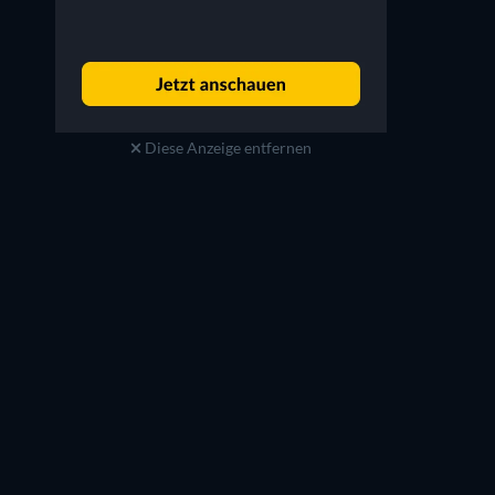
Ian Colletti
Graham McTavish
Eugene 'Arseface' Root
Saint of Killers
Diese Anzeige entfernen
Serie
Serie
Serie
Serie
Serie
Serie
Staffel 3
Staffel 1