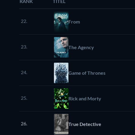
RANK
TITEL
22.
From
23.
The Agency
24.
Game of Thrones
25.
Rick and Morty
26.
True Detective