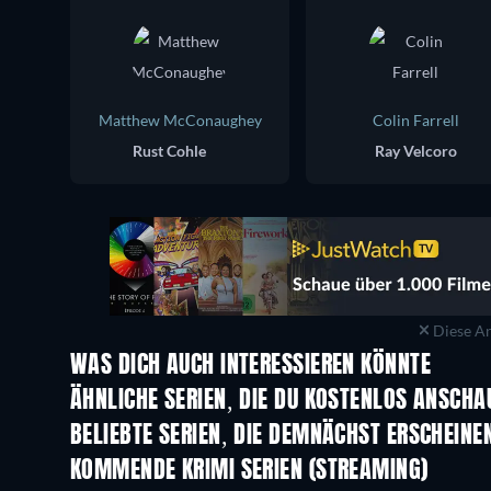
Matthew McConaughey
Colin Farrell
Rust Cohle
Ray Velcoro
Diese An
WAS DICH AUCH INTERESSIEREN KÖNNTE
Serie
Serie
ÄHNLICHE SERIEN, DIE DU KOSTENLOS ANSCH
Serie
Serie
BELIEBTE SERIEN, DIE DEMNÄCHST ERSCHEINE
Serie
Serie
KOMMENDE KRIMI SERIEN (STREAMING)
Staffel 6
Staffel 2