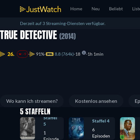
Home
Neu
Beliebt
List
Derzeit auf 3 Streaming-Diensten verfügbar.
TRUE DETECTIVE
(2014)
26.
91%
8.8 (764k)
18
1h 1min
-9
Wo kann ich streamen?
Kostenlos ansehen
Ep
5 STAFFELN
Staffel
Staffel 4
5
6
1
Episoden
Episode