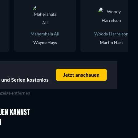
Mahershala Ali
Woody Harrelson
Wayne Hays
Martin Hart
zeige entfernen
Serie
Serie
AUEN KANNST
Serie
Serie
N
Serie
Serie
Staffel 1
Staffel 4