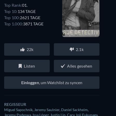
Top Rank:
01.
Top 10:
134 TAGE
Top 100:
2621 TAGE
Top 1.000:
3871 TAGE
22k
2.1k
Listen
Alles gesehen
Einloggen
, um Watchlist zu syncen
REGISSEUR
Miguel Sapochnik
,
Jeremy Saulnier
,
Daniel Sackheim
,
Jeremy Podeswa
,
Issa López
,
Justin Lin
,
Cary Joji Fukunaga
,