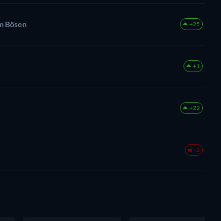
em Bösen
+25
+1
+22
-2