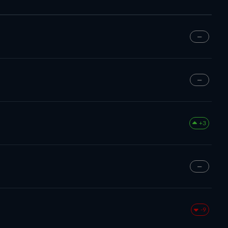
—
—
+3
—
-9