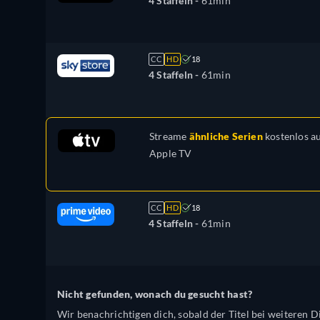
4 Staffeln -
61min
CC
HD
18
4 Staffeln -
61min
Streame
ähnliche Serien
kostenlos a
Apple TV
CC
HD
18
4 Staffeln -
61min
Nicht gefunden, wonach du gesucht hast?
Wir benachrichtigen dich, sobald der Titel bei weiteren Di