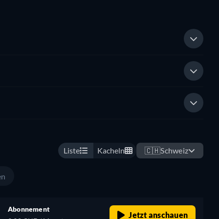
Liste
Kacheln
🇨🇭
Schweiz
en
Abonnement
Jetzt anschauen