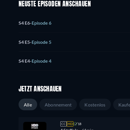
NEUSTE EPISODEN ANSCHAUEN
S4 E6
-
Episode 6
S4 E5
-
Episode 5
S4 E4
-
Episode 4
JETZT ANSCHAUEN
Alle
Abonnement
Kostenlos
Kauf
CC
HD
18