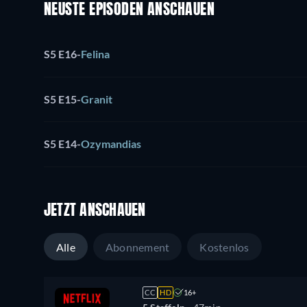
NEUSTE EPISODEN ANSCHAUEN
S5 E16
-
Felina
S5 E15
-
Granit
S5 E14
-
Ozymandias
JETZT ANSCHAUEN
Alle
Abonnement
Kostenlos
CC
HD
16+