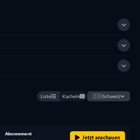
Liste
Kacheln
🇨🇭
Schweiz
Abonnement
Jetzt anschauen