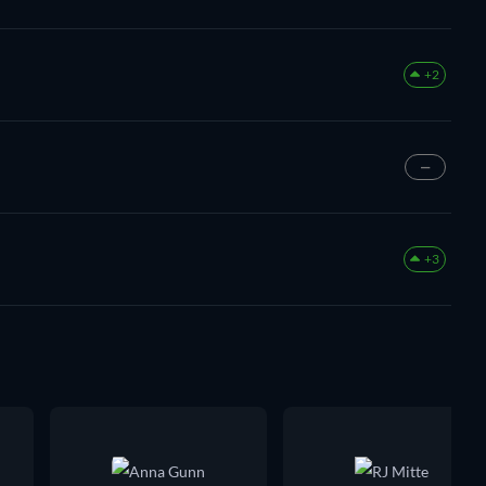
+2
—
+3