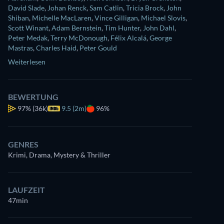
David Slade
,
Johan Renck
,
Sam Catlin
,
Tricia Brock
,
John
Shiban
,
Michelle MacLaren
,
Vince Gilligan
,
Michael Slovis
,
Scott Winant
,
Adam Bernstein
,
Tim Hunter
,
John Dahl
,
Peter Medak
,
Terry McDonough
,
Félix Alcalá
,
George
Mastras
,
Charles Haid
,
Peter Gould
Weiterlesen
BEWERTUNG
97%
(36k)
9.5 (2m)
96%
GENRES
Krimi, Drama, Mystery & Thriller
LAUFZEIT
47min