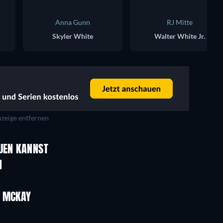
Anna Gunn
RJ Mitte
Skyler White
Walter White Jr.
zeige entfernen
Serie
Serie
AUEN KANNST
Serie
Serie
N
Serie
Serie
Staffel 2
Staffel 4
M MCKAY
Serie
Serie
Serie