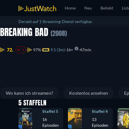
Home
Neu
Beliebt
List
Derzeit auf 1 Streaming-Dienst verfügbar.
BREAKING BAD
(2008)
72.
97%
9.5 (3m)
16+
47min
-1
Wo kann ich streamen?
Kostenlos ansehen
Ep
5 STAFFELN
Staffel 5
Staffel 4
16
13
Episoden
Episoden