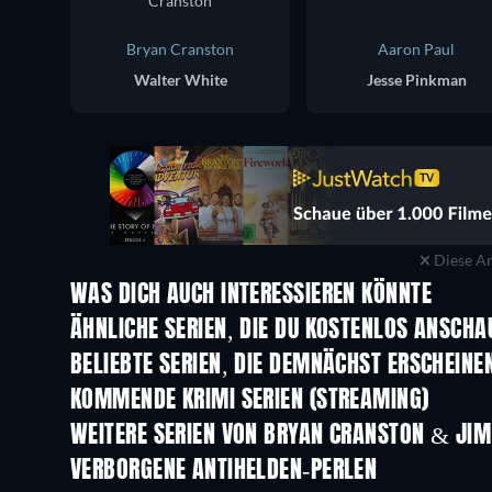
Bryan Cranston
Aaron Paul
Walter White
Jesse Pinkman
Diese An
WAS DICH AUCH INTERESSIEREN KÖNNTE
Serie
Serie
ÄHNLICHE SERIEN, DIE DU KOSTENLOS ANSCH
Serie
Serie
BELIEBTE SERIEN, DIE DEMNÄCHST ERSCHEINE
Serie
Serie
KOMMENDE KRIMI SERIEN (STREAMING)
Staffel 6
Staffel 2
WEITERE SERIEN VON BRYAN CRANSTON & JI
Serie
Serie
VERBORGENE ANTIHELDEN-PERLEN