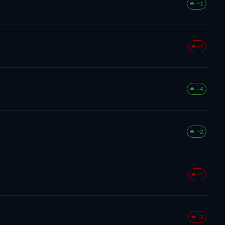
+1
-4
+4
+2
-1
-3