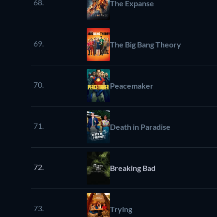
68.
The Expanse
69.
The Big Bang Theory
70.
Peacemaker
71.
Death in Paradise
72.
Breaking Bad
73.
Trying