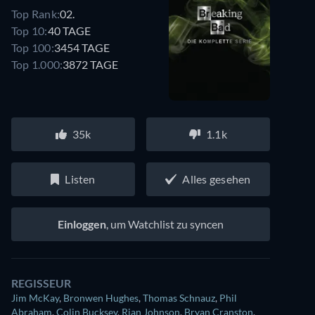
Top Rank:
02.
Top 10:
40 TAGE
Top 100:
3454 TAGE
Top 1.000:
3872 TAGE
35k
1.1k
Listen
Alles gesehen
Einloggen
, um Watchlist zu syncen
REGISSEUR
Jim McKay
,
Bronwen Hughes
,
Thomas Schnauz
,
Phil
Abraham
,
Colin Bucksey
,
Rian Johnson
,
Bryan Cranston
,