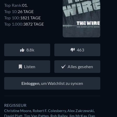
Top Rank:
01.
Top 10:
26 TAGE
Top 100:
1821 TAGE
Top 1.000:
3872 TAGE
8.8k
463
Listen
Alles gesehen
Einloggen
, um Watchlist zu syncen
REGISSEUR
Christine Moore
,
Robert F. Colesberry
,
Alex Zakrzewski
,
David Platt
,
Tim Van Patten
,
Rob Bailey
,
Jim McKay
,
Dan