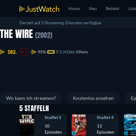
Home
Neu
Beliebt
List
Derzeit auf 3 Streaming-Diensten verfügbar.
THE WIRE
(2002)
182.
95%
9.3 (436k)
59min
-4
Wo kann ich streamen?
Kostenlos ansehen
Ep
5 STAFFELN
Staffel 5
Staffel 4
10
13
Episoden
Episoden