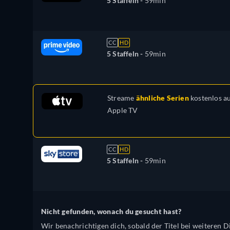
5 Staffeln -
59min
CC
HD
5 Staffeln -
59min
Streame
ähnliche Serien
kostenlos a
Apple TV
CC
HD
5 Staffeln -
59min
Nicht gefunden, wonach du gesucht hast?
Wir benachrichtigen dich, sobald der Titel bei weiteren Di