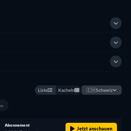
Liste
Kacheln
🇨🇭
Schweiz
en
Abonnement
Jetzt anschauen