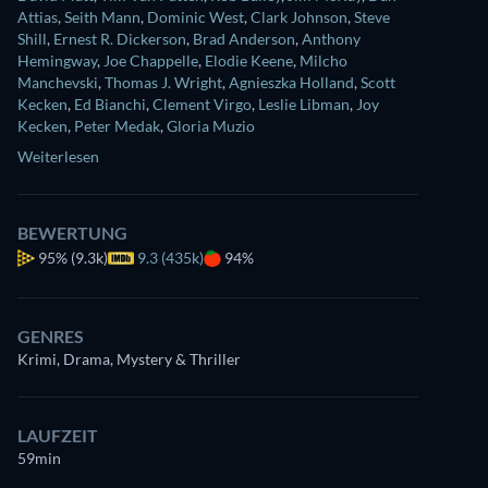
Attias
,
Seith Mann
,
Dominic West
,
Clark Johnson
,
Steve
Shill
,
Ernest R. Dickerson
,
Brad Anderson
,
Anthony
Hemingway
,
Joe Chappelle
,
Elodie Keene
,
Milcho
Manchevski
,
Thomas J. Wright
,
Agnieszka Holland
,
Scott
Kecken
,
Ed Bianchi
,
Clement Virgo
,
Leslie Libman
,
Joy
Kecken
,
Peter Medak
,
Gloria Muzio
Weiterlesen
BEWERTUNG
95%
(9.3k)
9.3 (435k)
94%
GENRES
Krimi, Drama, Mystery & Thriller
LAUFZEIT
59min