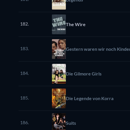
182.
The Wire
183.
Gestern waren wir noch Kinde
184.
Die Gilmore Girls
185.
Die Legende von Korra
186.
Suits