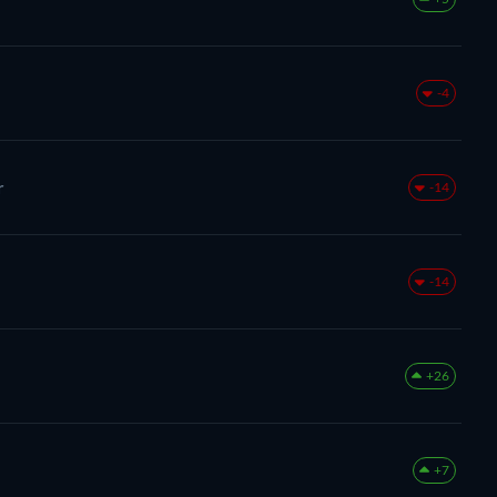
-4
r
-14
-14
+26
+7