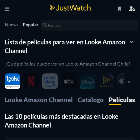
Nuevo
Popular
Lista de películas para ver en Looke Amazon
Channel
¿Qué películas puedo ver en Looke Amazon Channel Chile?
¡No lo pienses más! JustWatch te muestra la lista completa
de películas en Looke Amazon Channel que puedes ver en
línea en este momento. Organizamos esta lista de películas
de Looke Amazon Channel por popularidad para ayudarte a
Looke Amazon Channel
Catálogo
Películas
elegir las mejores películas para ver. ¿Prefieres ver en Looke
Amazon Channel películas de horror o de comedia?
Las 10 películas más destacadas en Looke
Simplemente usa nuestros filtros a continuación para
encontrar películas o series en base a tus preferencias. ¡Sí, es
Amazon Channel
así de simple!.