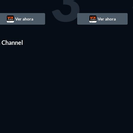
3
Ver ahora
Ver ahora
n Channel