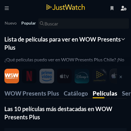
Nuevo
Popular
Lista de películas para ver en WOW Presents
Plus
¿Qué películas puedo ver en WOW Presents Plus Chile? ¡No
lo pienses más! JustWatch te muestra la lista completa de
películas en WOW Presents Plus que puedes ver en línea en
este momento. Organizamos esta lista de películas de WOW
Presents Plus por popularidad para ayudarte a elegir las
WOW Presents Plus
Catálogo
Películas
Ser
mejores películas para ver. ¿Prefieres ver en WOW Presents
Plus películas de horror o de comedia? Simplemente usa
Las 10 películas más destacadas en WOW
nuestros filtros a continuación para encontrar películas o
series en base a tus preferencias. ¡Sí, es así de simple!.
Presents Plus