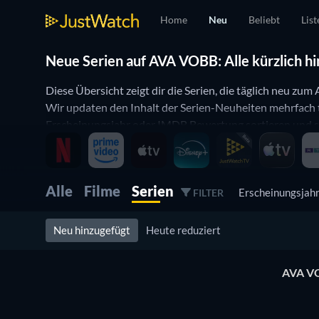
Home
Neu
Beliebt
List
Neue Serien auf AVA VOBB: Alle kürzlich hi
Diese Übersicht zeigt dir die Serien, die täglich neu 
Wir updaten den Inhalt der Serien-Neuheiten mehrfach t
Erscheinungsjahr oder IMDB Bewertung sortieren und so 
Alle
Filme
Serien
Erscheinungsjah
FILTER
Neu hinzugefügt
Heute reduziert
AVA VOB
Serie
Serie
Bloodaxe
Serie
Serie