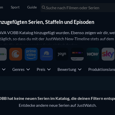
en
Sport
Guide
nzugefügten Serien, Staffeln und Episoden
zum AVA VOBB Katalog hinzugefügt wurden. Ebenso zeigen wir dir, 
äglich, so dass du mit der JustWatch New-Timeline stets auf dem 
die für dich passenden Serie einfach finden.
r
Genres
Preis
Bewertung
Produktionsla
B hat keine neuen Serien im Katalog, die deinen Filtern ents
Entdecke andere neue Serien auf JustWatch.
Serie
Serie
Serie
Monopoly
Serie