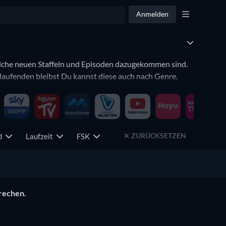
Anmelden
welche neuen Staffeln und Episoden dazugekommen sind.
laufenden bleibst Du kannst diese auch nach Genre,
ZURÜCKSETZEN
nd
Laufzeit
FSK
prechen.
Serie
Serie
Serie
Boys of Tommen
Serie