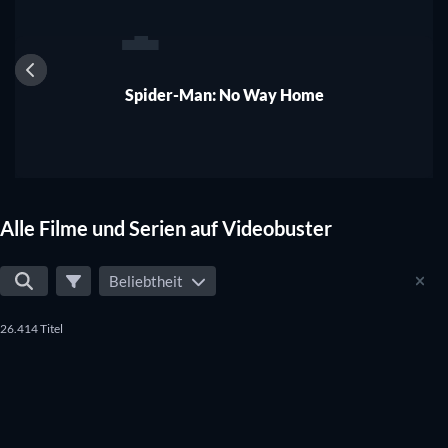
1
Spider-Man: No Way Home
Alle Filme und Serien auf Videobuster
Beliebtheit
26.414 Titel
Serie
Serie
Serie
Serie
Serie
Serie
Serie
Serie
Serie
Serie
Serie