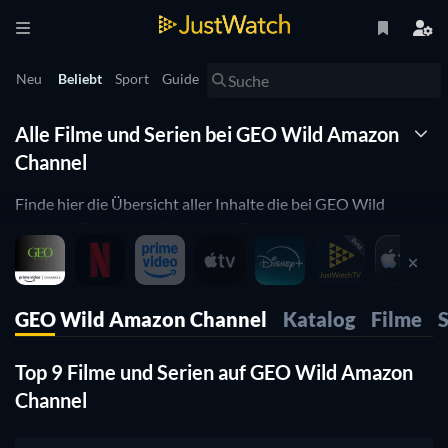
Neu
Beliebt
Sport
Guide
Alle Filme und Serien bei GEO Wild Amazon
Channel
Finde hier die Übersicht aller Inhalte die bei GEO Wild
Amazon Channel verfügbar sind. Bei JustWatch kannst du
sehen, welche Filme und Serien jetzt gerade bei GEO Wild
Amazon Channel zu sehen sind. Mit Hilfe der Watchbar
kannst du Problemlos zwischen verschiedenen Streaming
GEO Wild Amazon Channel
Katalog
Filme
S
Anbietern hin- und herwechseln und Preise oder die
Angebotsvielfalt vergleichen.
Top 9 Filme und Serien auf GEO Wild Amazon
Channel