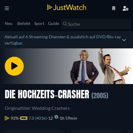
Neu
Beliebt
Sport
Guide
Aktuell auf 6 Streaming-Diensten & zusätzlich auf DVD/Blu-ray
verfügbar.
DIE HOCHZEITS-CRASHER
(2005)
Originaltitel: Wedding Crashers
92%
7.0 (401k)
12
1h 59min