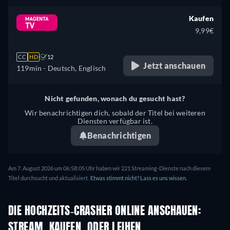
Kaufen
9,99€
CC
HD
12
Jetzt anschauen
119min
- Deutsch, Englisch
Nicht gefunden, wonach du gesucht hast?
Wir benachrichtigen dich, sobald der Titel bei weiteren
Diensten verfügbar ist.
Benachrichtigen
Am 7. August 2026 um 06:58:05 Uhr haben wir 221 Streaming-Dienste nach diesem
Titel durchsucht und aktualisiert.
Etwas stimmt nicht? Lass es uns wissen.
DIE HOCHZEITS-CRASHER ONLINE ANSCHAUEN:
STREAM, KAUFEN, ODER LEIHEN