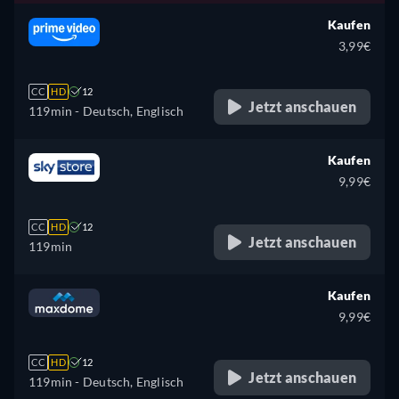
Kaufen
3,99€
CC
HD
12
Jetzt anschauen
119min
- Deutsch, Englisch
Kaufen
9,99€
CC
HD
12
Jetzt anschauen
119min
Kaufen
9,99€
CC
HD
12
Jetzt anschauen
119min
- Deutsch, Englisch