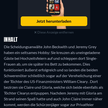
Diese Anzeige entfernen
INHALT
Die Scheidungsanwälte John Beckwith und Jeremy Grey
haben ein seltsames Hobby: Sie kreuzen als uneingeladene
Gäste bei Hochzeitsfeiern auf und schleppen dort Single-
Frauen ab, um sie später ins Bett zu bekommen. Dies
funktioniert äußerst erfolgreich und so landen die beiden
Schwerenöter schließlich sogar auf der Verehelichung einer
der Töchter des US-Finanzministers William Cleary . Dort
bezirzen sie Claire und Gloria, welche sich beide ebenfalls als
Töchter Clearys entpuppen. Nachdem Jeremy mit Gloria am
Strand seinen Spaß hatte und auch John Claire immer näher
kommt, werden die Schürzenjäger sogar zur Privatfeier