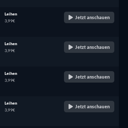
Leihen
Jetzt anschauen
3,99€
Leihen
Jetzt anschauen
3,99€
Leihen
Jetzt anschauen
3,99€
Leihen
Jetzt anschauen
3,99€