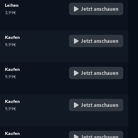
Leihen
Jetzt anschauen
3,99€
Kaufen
Jetzt anschauen
9,99€
Kaufen
Jetzt anschauen
9,99€
Kaufen
Jetzt anschauen
9,99€
Kaufen
Jetzt anschauen