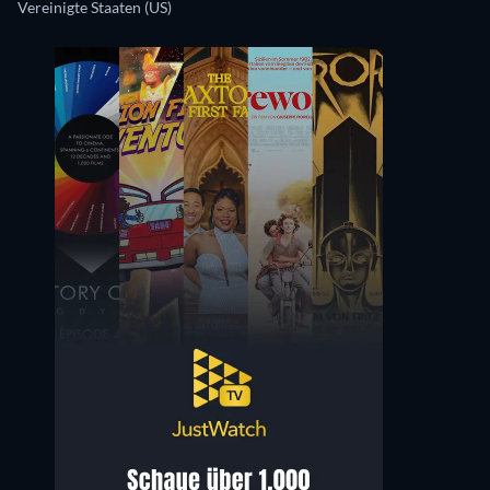
Vereinigte Staaten (US)