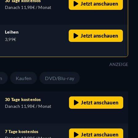
30 Tage kostenlos
Jetzt anschauen
Danach 11,98€ / Monat
Leihen
Jetzt anschauen
3,99€
ANZEIGE
n
Kaufen
DVD/Blu-ray
30 Tage kostenlos
Jetzt anschauen
Danach 11,98€ / Monat
7 Tage kostenlos
Jetzt anschauen