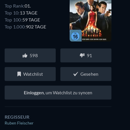
Top Rank:
01.
Top 10:
13 TAGE
Top 100:
59 TAGE
Top 1.000:
902 TAGE
598
91
Watchlist
Gesehen
Einloggen
, um Watchlist zu syncen
REGISSEUR
Ruben Fleischer