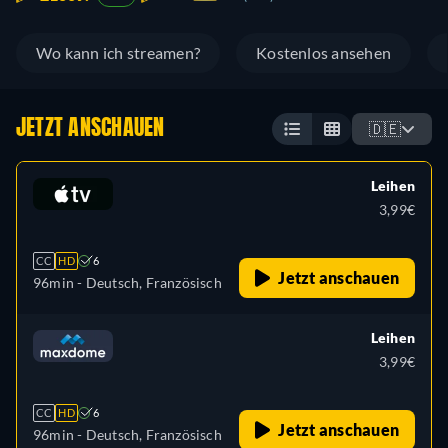
Wo kann ich streamen?
Kostenlos ansehen
JETZT ANSCHAUEN
🇩🇪
Leihen
3,99€
CC
HD
6
Jetzt anschauen
96min
- Deutsch, Französisch
Leihen
3,99€
CC
HD
6
Jetzt anschauen
96min
- Deutsch, Französisch