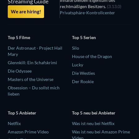
Inhalte bleiben Eigentum des
Streaming Guide
rechtmäßigen Besitzers.
(3.13.0)
We are hiring!
Privatsphäre-Kontrollcenter
Top 5 Filme
Top 5 Serien
Der Astronaut - Project Hail
Silo
Mary
House of the Dragon
Glennkill: Ein Schafskrimi
Lucky
Die Odyssee
Die Westies
Masters of the Universe
Der Rookie
Obsession – Du sollst mich
lieben
Top 5 Anbieter
Top 5 neu bei Anbieter
Netflix
Was ist neu bei Netflix
Amazon Prime Video
Was ist neu bei Amazon Prime
Video