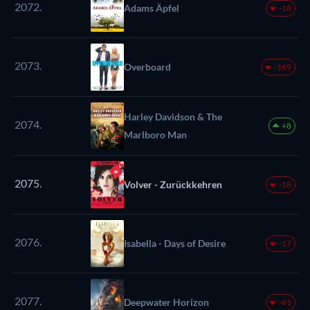
2072.
Adams Äpfel
-18
2073.
Overboard
-169
Harley Davidson & The
2074.
+8
Marlboro Man
2075.
Volver - Zurückkehren
-18
2076.
Isabella - Days of Desire
-17
2077.
Deepwater Horizon
-61