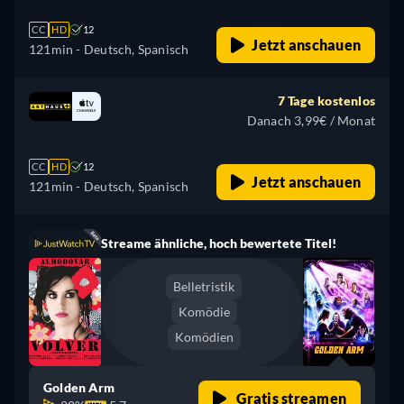
CC
HD
12
Jetzt anschauen
121min
- Deutsch, Spanisch
7 Tage kostenlos
Danach 3,99€ / Monat
CC
HD
12
Jetzt anschauen
121min
- Deutsch, Spanisch
Streame ähnliche, hoch bewertete Titel!
Belletristik
Komödie
Komödien
Golden Arm
Gratis streamen