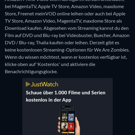
bei MagentaTV, Apple TV Store, Amazon Video, maxdome
Store, Freenet meinVOD online leihen oder auch bei Apple
TV Store, Amazon Video, MagentaTV, maxdome Store als
Download kaufen.
Abgesehen vom Streaming kannst du den
Film auf DVD und Blu-ray bei Videobuster, Buecher, Amazon
DVD / Blu-ray, Thalia kaufen oder leihen.
Derzeit gibt es
keine kostenlosen Streaming-Optionen für We Are Zombies.
Wenn du wissen möchtest, wann er kostenlos verfügbar ist,
klicke oben auf 'Kostenlos' und aktiviere die
Benachrichtigungsglocke.