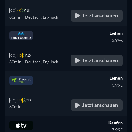
CC
4K
18
Jetzt anschauen
80min
- Deutsch, Englisch
Leihen
3,99€
CC
HD
18
Jetzt anschauen
80min
- Deutsch, Englisch
Leihen
3,99€
CC
HD
18
Jetzt anschauen
80min
Kaufen
7,99€