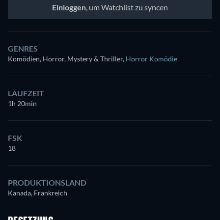
Einloggen
, um Watchlist zu syncen
GENRES
Komödien, Horror, Mystery & Thriller
,
Horror Komödie
LAUFZEIT
1h 20min
FSK
18
PRODUKTIONSLAND
Kanada, Frankreich