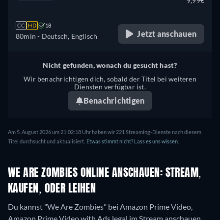
9,99€
CC
HD
18
Jetzt anschauen
80min
- Deutsch, Englisch
Nicht gefunden, wonach du gesucht hast?
Wir benachrichtigen dich, sobald der Titel bei weiteren
Diensten verfügbar ist.
Benachrichtigen
Am 5. August 2026 um 21:02:18 Uhr haben wir 221 Streaming-Dienste nach diesem
Titel durchsucht und aktualisiert.
Etwas stimmt nicht? Lass es uns wissen.
WE ARE ZOMBIES ONLINE ANSCHAUEN: STREAM,
KAUFEN, ODER LEIHEN
Du kannst "We Are Zombies" bei Amazon Prime Video,
Amazon Prime Video with Ads legal im Stream anschauen,