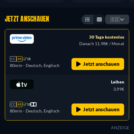
JETZT ANSCHAUEN
🇩🇪
30 Tage kostenlos
Danach 11,98€ / Monat
CC
4K
18
Jetzt anschauen
80min
- Deutsch, Englisch
Leihen
3,99€
CC
4K
18
Jetzt anschauen
80min
- Deutsch, Englisch
ANZEIGE