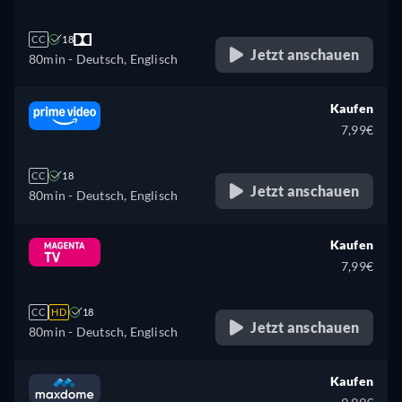
CC
18
Jetzt anschauen
80min
- Deutsch, Englisch
Kaufen
7,99€
CC
18
Jetzt anschauen
80min
- Deutsch, Englisch
Kaufen
7,99€
CC
HD
18
Jetzt anschauen
80min
- Deutsch, Englisch
Kaufen