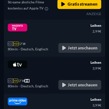
Streame ähnliche Filme
Gratis streamen
kostenlos auf Apple TV
ANZEIGE
Leihen
2,99€
CC
HD
18
Jetzt anschauen
80min
- Deutsch, Englisch
Leihen
3,99€
CC
4K
18
Jetzt anschauen
80min
- Deutsch, Englisch
Leihen
3,99€