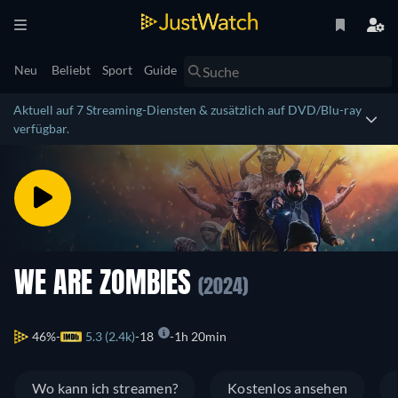
Neu
Beliebt
Sport
Guide
Aktuell auf 7 Streaming-Diensten & zusätzlich auf DVD/Blu-ray
verfügbar.
WE ARE ZOMBIES
(2024)
46%
5.3 (2.4k)
18
1h 20min
Wo kann ich streamen?
Kostenlos ansehen