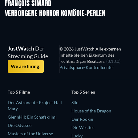
FRANÇOIS SIMARD
VERBORGENE HORROR KOMÖDIE-PERLEN
JustWatch
Der
© 2026 JustWatch Alle externen
Inhalte bleiben Eigentum des
Streaming Guide
rechtmäßigen Besitzers.
(3.13.0)
We are hiring!
Privatsphäre-Kontrollcenter
Top 5 Filme
Top 5 Serien
Der Astronaut - Project Hail
Silo
Mary
House of the Dragon
Glennkill: Ein Schafskrimi
Der Rookie
Die Odyssee
Die Westies
Masters of the Universe
Lucky