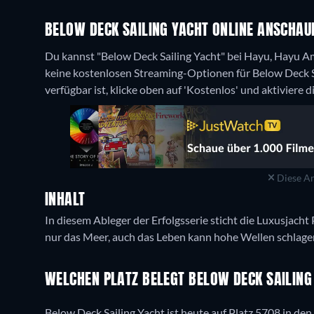
BELOW DECK SAILING YACHT ONLINE ANSCHAUE
Du kannst "Below Deck Sailing Yacht" bei Hayu, Hayu 
keine kostenlosen Streaming-Optionen für Below Deck S
verfügbar ist, klicke oben auf 'Kostenlos' und aktiviere 
Diese An
INHALT
In diesem Ableger der Erfolgsserie sticht die Luxusjacht 
nur das Meer, auch das Leben kann hohe Wellen schlage
WELCHEN PLATZ BELEGT BELOW DECK SAILING
Below Deck Sailing Yacht ist heute auf Platz 5708 in den