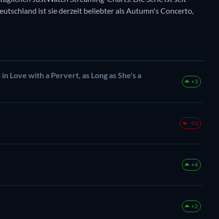
eutschland ist sie derzeit beliebter als Autumn's Concerto,
 in Love with a Pervert, as Long as She's a
+3
-93
+4
+2