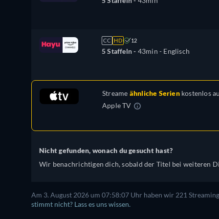
5 Staffeln -
43min
CC
HD
12
5 Staffeln -
43min
- Englisch
Streame
ähnliche Serien
kostenlos a
Apple TV
Nicht gefunden, wonach du gesucht hast?
Wir benachrichtigen dich, sobald der Titel bei weiteren Di
Am 3. August 2026 um 07:58:07 Uhr haben wir 221 Streaming-D
stimmt nicht? Lass es uns wissen.