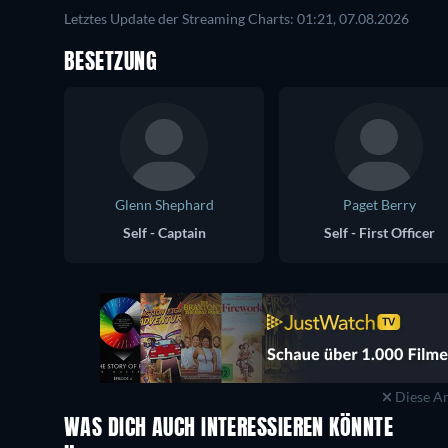
Letztes Update der Streaming Charts: 01:21, 07.08.2026
BESETZUNG
Glenn Shephard
Paget Berry
Self - Captain
Self - First Officer
Diese An
WAS DICH AUCH INTERESSIEREN KÖNNTE
Serie
Serie