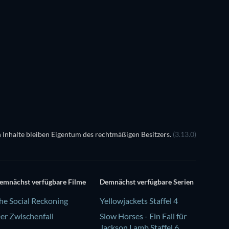
Serie
Serie
Serie
Serie
Staffel 1
Staffel 9
Serie
Serie
Serie
Serie
 Inhalte bleiben Eigentum des rechtmäßigen Besitzers.
(3.13.0)
emnächst verfügbare Filme
Demnächst verfügbare Serien
he Social Reckoning
Yellowjackets Staffel 4
er Zwischenfall
Slow Horses - Ein Fall für
Jackson Lamb Staffel 6