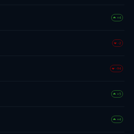
+4
-2
-94
+5
+4