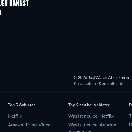
AUEN KANNST
Serie
Serie
N
Serie
Serie
Staffel 1
Staffel 1
Serie
Serie
Serie
Serie
© 2026 JustWatch Alle externen
Privatsphäre-Kontrollcenter
Top 5 Anbieter
Top 5 neu bei Anbieter
D
Netflix
Was ist neu bei Netflix
T
Amazon Prime Video
Was ist neu bei Amazon
D
Prime Video