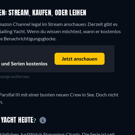
N: STREAM, KAUFEN, ODER LEIHEN
Amazon Channel legal im Stream anschauen.
Derzeit gibt es
ailing Yacht. Wenn du wissen möchtest, wann er kostenlos
die Benachrichtigungsglocke.
zeige entfernen
Parsifal III mit einer bunten neuen Crew in See. Doch nicht
n.
 YACHT HEUTE?
 täglichen JustWatch Streaming-Charts. Die Serie ist seit