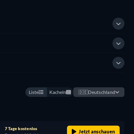
Liste
Kacheln
🇩🇪
Deutschland
7 Tage kostenlos
Jetzt anschauen