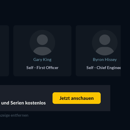
Gary King
Byron Hissey
Self - First Officer
Self - Chief Engineer
zeige entfernen
Serie
Serie