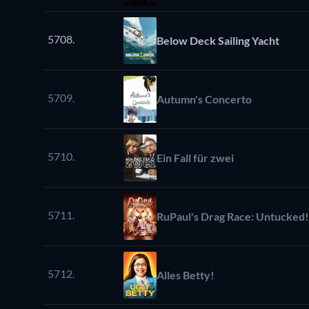
5708.
Below Deck Sailing Yacht
5709.
Autumn's Concerto
5710.
Ein Fall für zwei
5711.
RuPaul's Drag Race: Untucked!
5712.
Alles Betty!