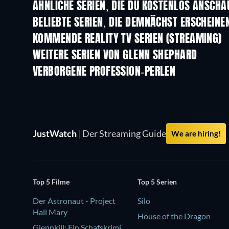
ÄHNLICHE SERIEN, DIE DU KOSTENLOS ANSCH
Serie
Serie
BELIEBTE SERIEN, DIE DEMNÄCHST ERSCHEINE
Serie
Serie
KOMMENDE REALITY TV SERIEN (STREAMING)
Staffel 3
Staffel 1
WEITERE SERIEN VON GLENN SHEPHARD
Serie
Serie
VERBORGENE PROFESSION-PERLEN
Serie
Serie
JustWatch
|
Der Streaming Guide
We are hiring!
Top 5 Filme
Top 5 Serien
Der Astronaut - Project
Silo
Hail Mary
House of the Dragon
Glennkill: Ein Schafskrimi