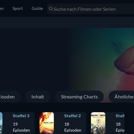
en
Sport
Guide
isoden
Inhalt
Streaming Charts
Ähnliche
Staffel 3
Staffel 2
Staffel 1
19
18
18
Episoden
Episoden
Episoden