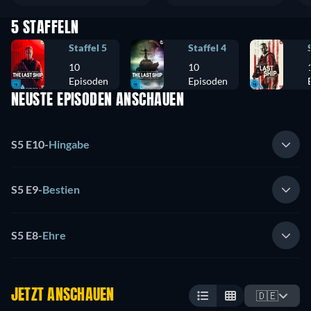
5 STAFFELN
Staffel 5
Staffel 4
10
10
Episoden
Episoden
NEUSTE EPISODEN ANSCHAUEN
S5 E10
-
Hingabe
S5 E9
-
Bestien
S5 E8
-
Ehre
JETZT ANSCHAUEN
🇩🇪