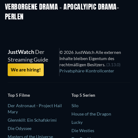
VERBORGENE DRAMA - APOCALYIPIC DRAMA-
PERLEN
JustWatch
Der
© 2026 JustWatch Alle externen
Inhalte bleiben Eigentum des
Streaming Guide
rechtmäßigen Besitzers.
(3.13.0)
We are hiring!
Privatsphäre-Kontrollcenter
Top 5 Filme
Top 5 Serien
Der Astronaut - Project Hail
Silo
Mary
House of the Dragon
Glennkill: Ein Schafskrimi
Lucky
Die Odyssee
Die Westies
Masters of the Universe