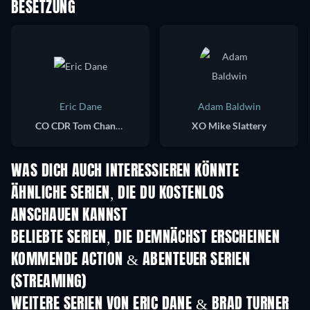
BESETZUNG
Eric Dane
Adam Baldwin
CO CDR Tom Chandler
XO Mike Slattery
WAS DICH AUCH INTERESSIEREN KÖNNTE
Serie
Serie
S
ÄHNLICHE SERIEN, DIE DU KOSTENLOS
ANSCHAUEN KANNST
Serie
Serie
S
BELIEBTE SERIEN, DIE DEMNÄCHST ERSCHEINEN
Serie
Serie
S
KOMMENDE ACTION & ABENTEUER SERIEN
(STREAMING)
Staffel 2
Staffel 2
Staf
WEITERE SERIEN VON ERIC DANE & BRAD TURNER
Serie
Serie
S