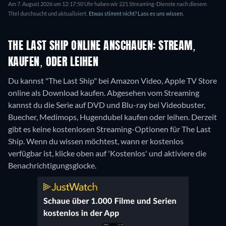
Am 7. August 2026 um 12:17:50 Uhr haben wir 221 Streaming-Dienste nach diesem
Titel durchsucht und aktualisiert.
Etwas stimmt nicht? Lass es uns wissen.
THE LAST SHIP ONLINE ANSCHAUEN: STREAM,
KAUFEN, ODER LEIHEN
Du kannst "The Last Ship" bei Amazon Video, Apple TV Store
online als Download kaufen.
Abgesehen vom Streaming
kannst du die Serie auf DVD und Blu-ray bei Videobuster,
Buecher, Medimops, Hugendubel kaufen oder leihen.
Derzeit
gibt es keine kostenlosen Streaming-Optionen für The Last
Ship. Wenn du wissen möchtest, wann er kostenlos
verfügbar ist, klicke oben auf 'Kostenlos' und aktiviere die
Benachrichtigungsglocke.