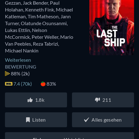
Gezzan
,
Jack Bender
,
Paul
Holahan
,
Kenneth Fink
,
Michael
Katleman
,
Tim Matheson
,
Jann
Turner
,
Olatunde Osunsanmi
,
Lukas Ettlin
,
Nelson
McCormick
,
Peter Weller
,
Mario
Van Peebles
,
Reza Tabrizi
,
Michael Nankin
Weiterlesen
BEWERTUNG
88%
(2k)
7.4 (70k)
83%
1.8k
211
Listen
Alles gesehen