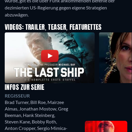
wurde, gilt es die über Funk ankommenden Befehle der
dezimierten US-Regierung gegen eigene Strategien
abzuwägen.
VIDEOS: TRAILER, TEASER, FEATURETTES
INFOS ZUR SERIE
REGISSEUR
Brad Turner
,
Bill Roe
,
Mairzee
Almas
,
Jonathan Mostow
,
Greg
Beeman
,
Hank Steinberg
,
Steven Kane
,
Bobby Roth
,
Anton Cropper
,
Sergio Mimica-