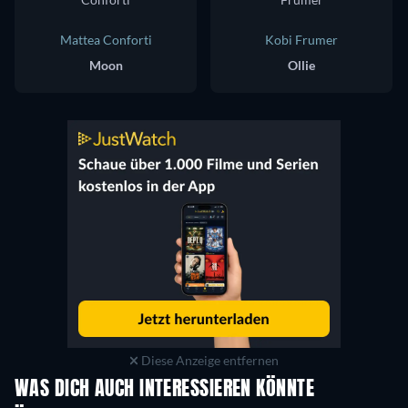
Mattea Conforti
Kobi Frumer
Moon
Ollie
Diese Anzeige entfernen
WAS DICH AUCH INTERESSIEREN KÖNNTE
Serie
Serie
S