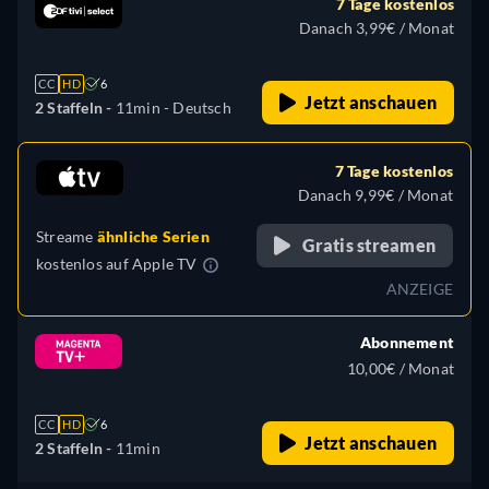
7 Tage kostenlos
Danach 3,99€ / Monat
CC
HD
6
Jetzt anschauen
2 Staffeln -
11min
- Deutsch
7 Tage kostenlos
Danach 9,99€ / Monat
Streame
ähnliche Serien
Gratis streamen
kostenlos auf
Apple TV
ANZEIGE
Abonnement
10,00€ / Monat
CC
HD
6
Jetzt anschauen
2 Staffeln -
11min