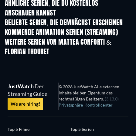
ÄHNLICHE SERIEN, DIE DU KOSTENLOS
ANSCHAUEN KANNST
Serie
Serie
S
BELIEBTE SERIEN, DIE DEMNÄCHST ERSCHEINEN
Serie
Serie
S
KOMMENDE ANIMATION SERIEN (STREAMING)
Staffel 1
Staffel 1
Staf
WEITERE SERIEN VON MATTEA CONFORTI &
FLORIAN THOURET
Serie
Serie
JustWatch
Der
© 2026 JustWatch Alle externen
Inhalte bleiben Eigentum des
Streaming Guide
rechtmäßigen Besitzers.
(3.13.0)
We are hiring!
Privatsphäre-Kontrollcenter
Top 5 Filme
Top 5 Serien