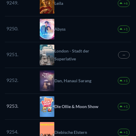
9249.
Leila
+6
9250.
Abyss
+1
London - Stadt der
9251.
—
Superlative
9252.
Dan, Hanaui Sarang
+1
9253.
Die Ollie & Moon Show
+1
9254.
Diebische Elstern
+1