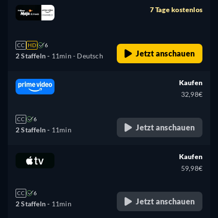
7 Tage kostenlos
retail price
CC
HD
6
Jetzt anschauen
2 Staffeln -
11min
- Deutsch
Kaufen
32,98€
CC
6
Jetzt anschauen
2 Staffeln -
11min
Kaufen
59,98€
CC
6
Jetzt anschauen
2 Staffeln -
11min