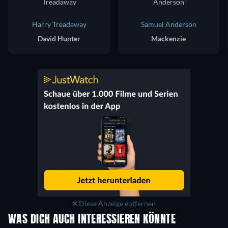
Harry Treadaway
Samuel Anderson
David Hunter
Mackenzie
Diese Anzeige entfernen
WAS DICH AUCH INTERESSIEREN KÖNNTE
Serie
Serie
S