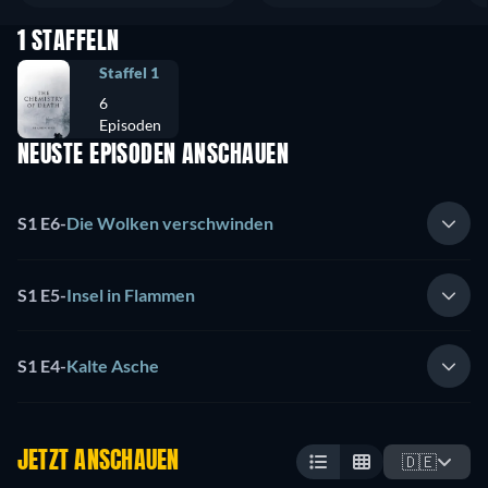
1 STAFFELN
Staffel 1
6
Episoden
NEUSTE EPISODEN ANSCHAUEN
S1 E6
-
Die Wolken verschwinden
S1 E5
-
Insel in Flammen
S1 E4
-
Kalte Asche
JETZT ANSCHAUEN
🇩🇪