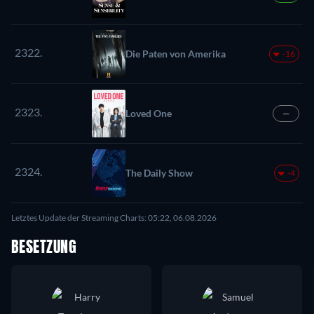
2322.
Die Paten von Amerika
-16
2323.
Loved One
—
2324.
The Daily Show
-4
Letztes Update der Streaming Charts: 05:22, 06.08.2026
BESETZUNG