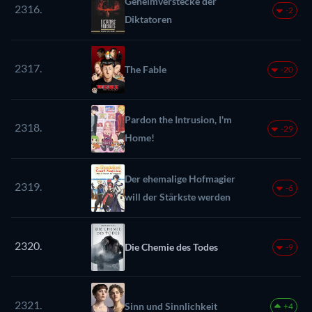
Geheimverstecke der
2316.
-2
Diktatoren
2317.
The Fable
-20
Pardon the Intrusion, I'm
2318.
-29
Home!
Der ehemalige Hofmagier
2319.
-6
will der Stärkste werden
2320.
Die Chemie des Todes
-9
2321.
Sinn und Sinnlichkeit
+4