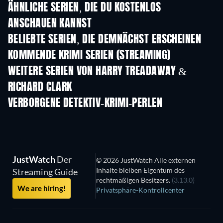
ÄHNLICHE SERIEN, DIE DU KOSTENLOS
ANSCHAUEN KANNST
Serie
Serie
S
BELIEBTE SERIEN, DIE DEMNÄCHST ERSCHEINEN
Serie
Serie
S
KOMMENDE KRIMI SERIEN (STREAMING)
Staffel 6
Staffel 2
Staf
WEITERE SERIEN VON HARRY TREADAWAY &
RICHARD CLARK
Serie
Serie
S
VERBORGENE DETEKTIV-KRIMI-PERLEN
Serie
S
JustWatch
Der
© 2026 JustWatch Alle externen
Inhalte bleiben Eigentum des
Streaming Guide
rechtmäßigen Besitzers.
(3.13.0)
We are hiring!
Privatsphäre-Kontrollcenter