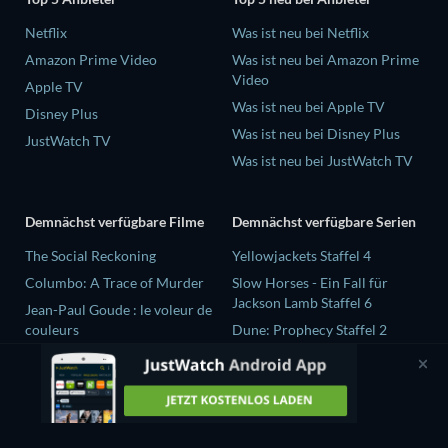
Netflix
Was ist neu bei Netflix
Amazon Prime Video
Was ist neu bei Amazon Prime
Video
Apple TV
Was ist neu bei Apple TV
Disney Plus
Was ist neu bei Disney Plus
JustWatch TV
Was ist neu bei JustWatch TV
Demnächst verfügbare Filme
Demnächst verfügbare Serien
The Social Reckoning
Yellowjackets Staffel 4
Columbo: A Trace of Murder
Slow Horses - Ein Fall für
Jackson Lamb Staffel 6
Jean-Paul Goude : le voleur de
couleurs
Dune: Prophecy Staffel 2
Destroy All Girls
The Gentlemen Staffel 2
Selten wache ich träumend auf
Love Is Blind: UK Staffel 3