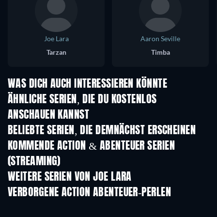
Joe Lara
Aaron Seville
Tarzan
Timba
WAS DICH AUCH INTERESSIEREN KÖNNTE
Serie
Serie
S
ÄHNLICHE SERIEN, DIE DU KOSTENLOS
ANSCHAUEN KANNST
Serie
Serie
S
BELIEBTE SERIEN, DIE DEMNÄCHST ERSCHEINEN
Serie
Serie
S
KOMMENDE ACTION & ABENTEUER SERIEN
(STREAMING)
Staffel 2
Staffel 2
Staf
WEITERE SERIEN VON JOE LARA
Serie
Serie
S
VERBORGENE ACTION ABENTEUER-PERLEN
Serie