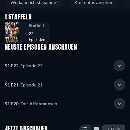
Wo kann ich streamen?
Kostenlos ansehen
1 STAFFELN
Staffel 1
22
Episoden
NEUSTE EPISODEN ANSCHAUEN
S1 E22
-
Episode 22
S1 E21
-
Episode 21
S1 E20
-
Der Affenmensch
JETZT ANSCHAUEN
🇩🇪