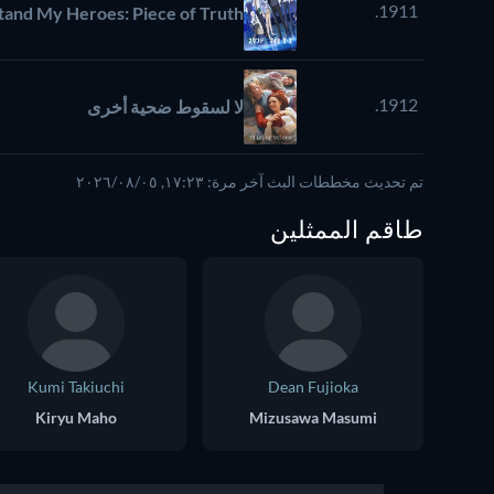
1911.
tand My Heroes: Piece of Truth
1912.
لا لسقوط ضحية أخرى
تم تحديث مخططات البث آخر مرة: ١٧:٢٣, ٠٥‏/٠٨‏/٢٠٢٦
طاقم الممثلين
Kumi Takiuchi
Dean Fujioka
Kiryu Maho
Mizusawa Masumi