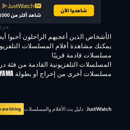
إزال
الأشخاص الذين أعجبهم الراحلون أحبوا أيضا
تلفزيون
تلفزيون
يمكنك مشاهدة أفلام المسلسلات التلفزيوني
تلفزيون
تلفزيون
مسلسلات قادمة قريبًا
تلفزيون
تلفزيون
المسلسلات التلفزيونية القادمة من فئة درا
موسم 6
موسم 2
مسلسلات أخرى من إخراج أو بطولة DEAN FUJIOKA & HIROAKI MATSUYAMA
تلفزيون
تلفزيون
JustWatch
|
دليل بث الأفلام والمسلسلات
are hiring!