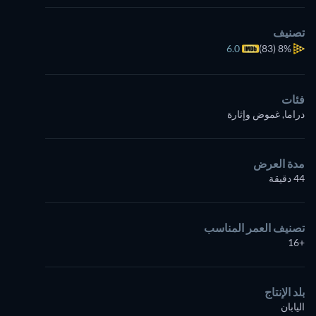
تصنيف
6.0
(83)
8%
فئات
دراما, غموض وإثارة
مدة العرض
44 دقيقة
تصنيف العمر المناسب
+16
بلد الإنتاج
اليابان