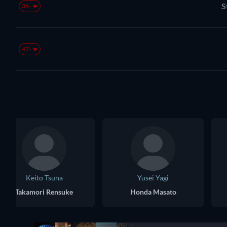
S
-36
-47
Keito Tsuna
Yusei Yagi
Takamori Rensuke
Honda Masato