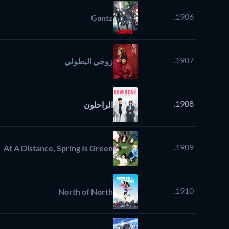
1906.
Gantz
1907.
زوجي البطولي
1908.
الراحلون
1909.
At A Distance, Spring Is Green
1910.
North of North