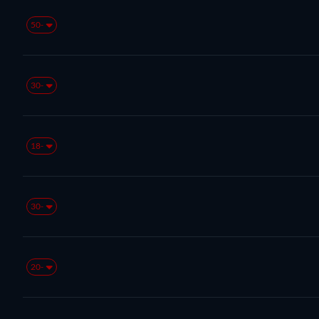
-50
-30
-18
-30
-20