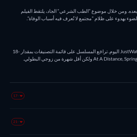
 بعده. ومن خلال موضوع ”الطب الشرعي“ الجاد، يلتقط الفيلم
لضوء بهدوء على ظلام ”مجتمع لا تُعرف فيه أسباب الوفاة“.
يحتل الراحلون المركز 1908 في مخططات البث اليومي لـ JustWatch اليوم. تراجَع المسلسل على قائمة التصنيفات بمقدار -18
-17
-21