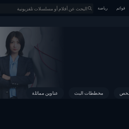
قوائم
رياضة
خص
مخططات البث
عناوين مماثلة