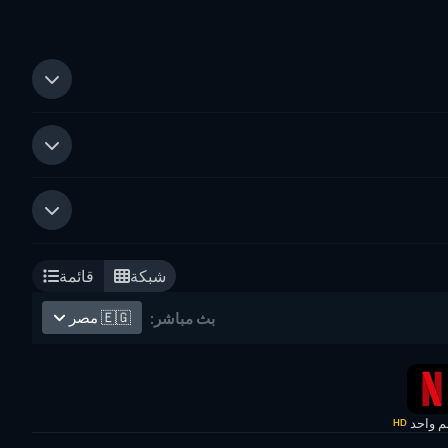
شبكة
قائمة
🇪🇬
مصر
بث مباشر:
 واحد
HD