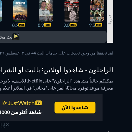
غيرها
8.9
8.9
9.0
9.5
بث مجا
لقد تحققنا من وجود تحديثات على خدمات البث 44 في ٣ أغسطس ٢٠٢٦ عند الساعة ٣:١٧:٤٠ م.
الراحلون - شاهدوا أونلاين: بالبث أو الشراء 
يمكنكم حالياً مشاهدة "الراحلون" على Netflix.
للأسف، لا توجد
معرفة موعد توفره مجانًا، انقر على 'مجاني' في الفلاتر أعل
إزال