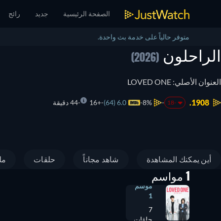
الصفحة الرئيسية
جديد
رائج
متوفر حالياً على خدمة بث واحدة.
الراحلون
(2026)
العنوان الأصلي: LOVED ONE
1908.
8%
6.0 (64)
+16
44 دقيقة
-18
أين يمكنك المشاهدة
شاهد مجاناً
حلقات
مل
1 مواسم
موسم
1
7
حلقات